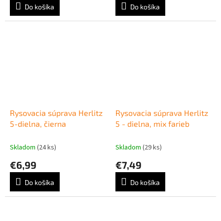
Do košíka
Do košíka
Rysovacia súprava Herlitz
Rysovacia súprava Herlitz
5-dielna, čierna
5 - dielna, mix farieb
Skladom
(24 ks)
Skladom
(29 ks)
€6,99
€7,49
Do košíka
Do košíka