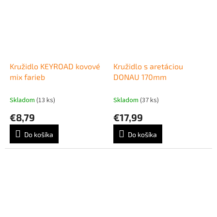
Kružidlo KEYROAD kovové
Kružidlo s aretáciou
mix farieb
DONAU 170mm
Skladom
(13 ks)
Skladom
(37 ks)
€8,79
€17,99
Do košíka
Do košíka