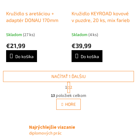
Kružidlo s aretáciou +
Kružidlo KEYROAD kovové
adaptér DONAU 170mm
v puzdre, 20 ks, mix farieb
Skladom
(27 ks)
Skladom
(4 ks)
€21,99
€39,99
Do košíka
Do košíka
NAČÍTAŤ 1 ĎALŠIU
S
1
2
t
O
r
13
položiek celkom
v
á
l
HORE
n
á
k
d
o
v
a
a
Najrýchlejšie viazanie
c
n
i
diplomových prác
i