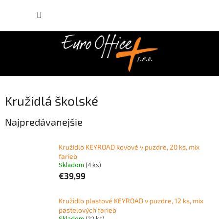
Prejsť
NÁKUP
na
obsah
KOŠÍK
Kružidlá školské
Najpredávanejšie
Kružidlo KEYROAD kovové v puzdre, 20 ks, mix
farieb
Skladom
(4 ks)
€39,99
Kružidlo plastové KEYROAD v puzdre, 12 ks, mix
pastelových farieb