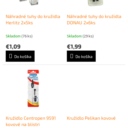
k
r
t
o
o
d
Náhradné tuhy do kružidla
Náhradné tuhy do kružidla
v
u
Herlitz 2x5ks
DONAU 2x6ks
k
t
Skladom
(76 ks)
Skladom
(29 ks)
o
€1,09
€1,99
v
Do košíka
Do košíka
Kružidlo Centropen 9591
Kružidlo Pelikan kovové
kovové na blistri