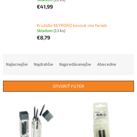
Skladom
(22 ks)
€41,99
Kružidlo KEYROAD kovové mix farieb
Skladom
(13 ks)
€8,79
R
a
Najlacnejšie
Najdrahšie
Najpredávanejšie
Abecedne
d
e
n
OTVORIŤ FILTER
i
e
V
p
ý
r
p
o
i
d
s
u
p