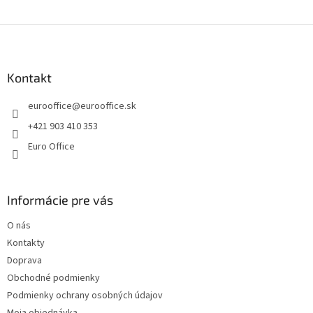
e
e
p
Z
r
v
á
k
p
y
ä
Kontakt
v
t
ý
eurooffice
@
eurooffice.sk
i
p
e
i
+421 903 410 353
s
Euro Office
u
Informácie pre vás
O nás
Kontakty
Doprava
Obchodné podmienky
Podmienky ochrany osobných údajov