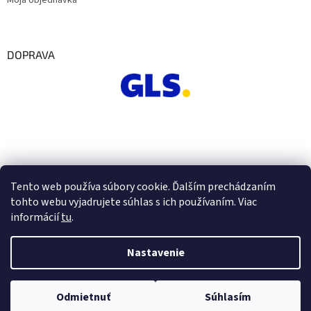
Moja objednávka
DOPRAVA
Tento web používa súbory cookie. Ďalším prechádzaním
tohto webu vyjadrujete súhlas s ich používaním. Viac
informácií
tu
.
Nastavenie
Vytvoril Shoptet
Odmietnuť
Súhlasím
Copyright 2026
Euro Office
. Všetky práva vyhradené.