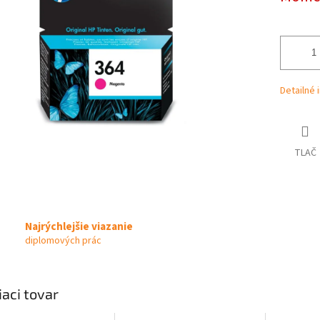
iek.
Detailné 
TLAČ
Najrýchlejšie viazanie
diplomových prác
iaci tovar