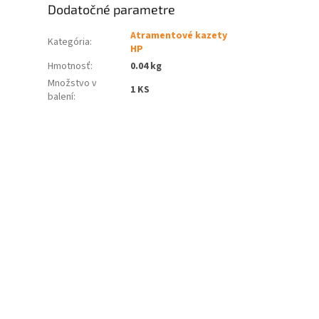
Dodatočné parametre
Atramentové kazety
Kategória
:
HP
Hmotnosť
:
0.04 kg
Množstvo v
1 KS
balení
: