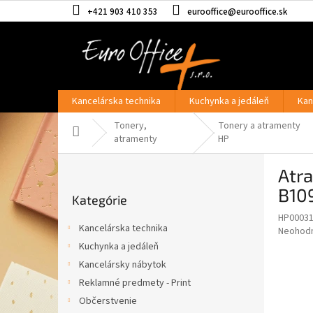
Prejsť
+421 903 410 353
eurooffice@eurooffice.sk
na
obsah
Kancelárska technika
Kuchynka a jedáleň
Kan
Tonery,
Tonery a atramenty
Domov
atramenty
HP
B
Atr
o
Preskočiť
č
B10
Kategórie
kategórie
n
HP0003
ý
Kancelárska technika
Priemer
Neohod
p
hodnote
Kuchynka a jedáleň
a
produkt
Kancelársky nábytok
n
je
e
Reklamné predmety - Print
0,0
z
l
Občerstvenie
5