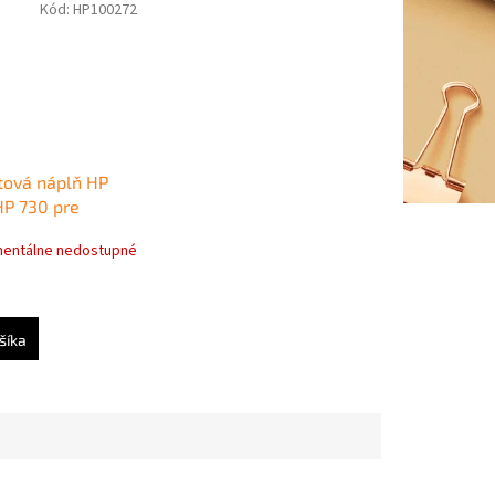
Kód:
HP100272
ová náplň HP
P 730 pre
t T1600, T1700,
entálne nedostupné
00 ml) gray
šíka