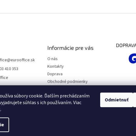
DOPRAV
Informácie pre vás
O nás
fice
@
eurooffice.sk
Kontakty
03 410 353
Doprava
ffice
Obchodné podmienky
Podmienky ochrany osobných
údajov
oužíva súbory cookie. Ďalším prechádzaním
Odmietnuť
yjadrujete súhlas s ich používaním. Viac
Moja objednávka
u
.
ie