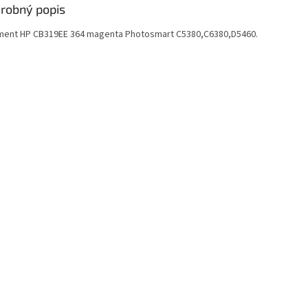
robný popis
ment HP CB319EE 364 magenta Photosmart C5380,C6380,D5460.