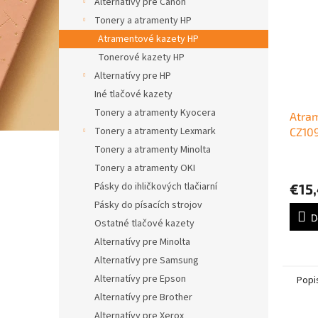
Alternatívy pre Canon
Tonery a atramenty HP
Atramentové kazety HP
Tonerové kazety HP
Alternatívy pre HP
Iné tlačové kazety
Tonery a atramenty Kyocera
Atra
Tonery a atramenty Lexmark
CZ10
Deskj
Tonery a atramenty Minolta
3525
Tonery a atramenty OKI
black
Pásky do ihličkových tlačiarní
€15
Pásky do písacích strojov
D
Ostatné tlačové kazety
Alternatívy pre Minolta
Alternatívy pre Samsung
Alternatívy pre Epson
Popi
Alternatívy pre Brother
Alternatívy pre Xerox