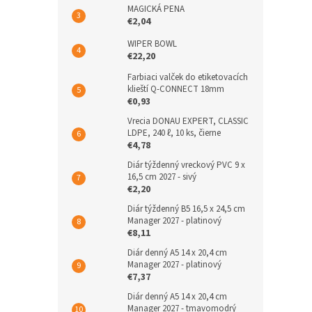
MAGICKÁ PENA
€2,04
WIPER BOWL
€22,20
Farbiaci valček do etiketovacích
klieští Q-CONNECT 18mm
€0,93
Vrecia DONAU EXPERT, CLASSIC
LDPE, 240 ℓ, 10 ks, čierne
€4,78
Diár týždenný vreckový PVC 9 x
16,5 cm 2027 - sivý
€2,20
Diár týždenný B5 16,5 x 24,5 cm
Manager 2027 - platinový
€8,11
Diár denný A5 14 x 20,4 cm
Manager 2027 - platinový
€7,37
Diár denný A5 14 x 20,4 cm
Manager 2027 - tmavomodrý