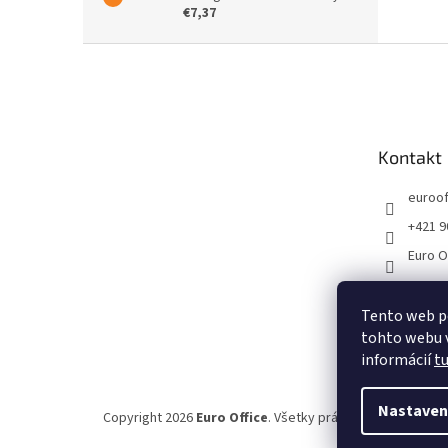
€7,37
Z
á
p
ä
t
Kontakt
i
e
euroof
+421 9
Euro O
Tento web p
tohto webu v
informácií
t
Nastaven
Copyright 2026
Euro Office
. Všetky práva vyhradené.