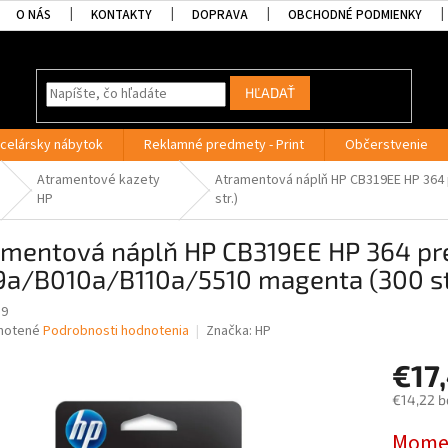
O NÁS
KONTAKTY
DOPRAVA
OBCHODNÉ PODMIENKY
HĽADAŤ
celársky nábytok
Reklamné predmety - Print
Občerstvenie
Atramentové kazety
Atramentová náplň HP CB319EE HP 364
HP
str.)
amentová náplň HP CB319EE HP 364 pr
9a/B010a/B110a/5510 magenta (300 st
19
né
notené
Podrobnosti hodnotenia
Značka:
HP
nie
€17
u
€14,22 b
Jednotk
Momen
cena: