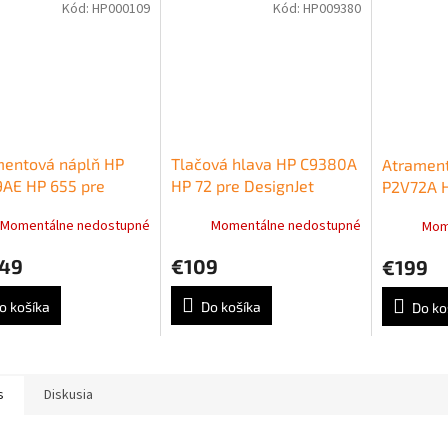
Kód:
HP000109
Kód:
HP009380
mentová náplň HP
Tlačová hlava HP C9380A
Atrament
9AE HP 655 pre
HP 72 pre DesignJet
P2V72A H
et Ink Advantage
T610/T620/T790/T770/T1100
DesignJe
Momentálne nedostupné
Momentálne nedostupné
Mom
/4615/4625/5525
grey/photo black
T2600 (3
 (550 str.)
,49
€109
€199
o košíka
Do košíka
Do ko
s
Diskusia