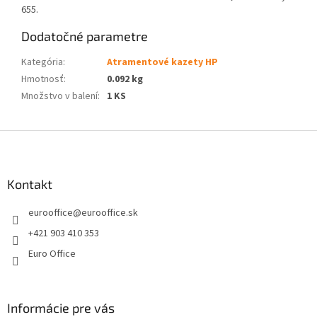
655.
Dodatočné parametre
Kategória
:
Atramentové kazety HP
Hmotnosť
:
0.092 kg
Množstvo v balení
:
1 KS
Z
á
p
ä
Kontakt
t
eurooffice
@
eurooffice.sk
i
e
+421 903 410 353
Euro Office
Informácie pre vás