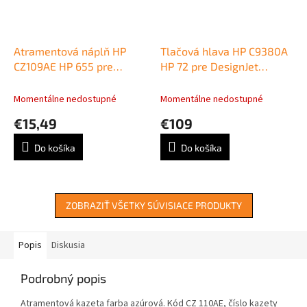
Atramentová náplň HP
Tlačová hlava HP C9380A
CZ109AE HP 655 pre
HP 72 pre DesignJet
Deskjet Ink Advantage
T610/T620/T790/T770/T110
3525/4615/4625/5525
grey/photo black
Momentálne nedostupné
Momentálne nedostupné
black (550 str.)
€15,49
€109
Do košíka
Do košíka
ZOBRAZIŤ VŠETKY SÚVISIACE PRODUKTY
Popis
Diskusia
Podrobný popis
Atramentová kazeta farba azúrová. Kód CZ 110AE, číslo kazety