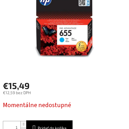
5
hviezdičiek.
€15,49
€12,59 bez DPH
Jednotková
Momentálne nedostupné
cena:
Pridať do košíka