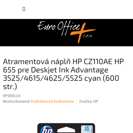
Prejsť
NÁKUP
na
obsah
KOŠÍK
Atramentová náplň HP CZ110AE HP
655 pre Deskjet Ink Advantage
3525/4615/4625/5525 cyan (600
str.)
HP000110
Priemerné
Neohodnotené
Podrobnosti hodnotenia
Značka:
HP
hodnotenie
produktu
je
0,0
z