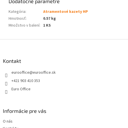
Dodatočné parametre
Kategória
:
Atramentové kazety HP
Hmotnosť
:
0.57 kg
Množstvo v balení
:
1 KS
Z
á
p
ä
Kontakt
t
eurooffice
@
eurooffice.sk
i
e
+421 903 410 353
Euro Office
Informácie pre vás
O nás