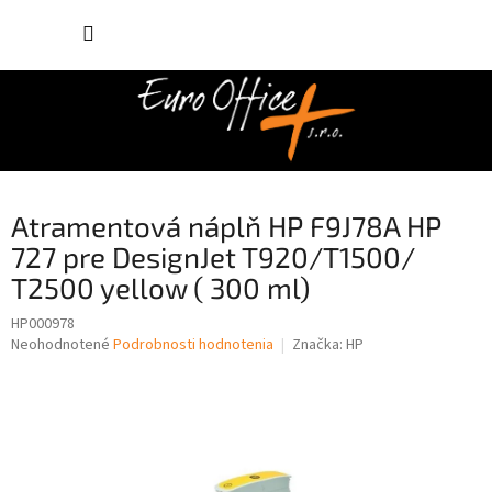
Prejsť
NÁKUP
na
obsah
KOŠÍK
Atramentová náplň HP F9J78A HP
727 pre DesignJet T920/T1500/
T2500 yellow ( 300 ml)
HP000978
Priemerné
Neohodnotené
Podrobnosti hodnotenia
Značka:
HP
hodnotenie
produktu
je
0,0
z
5
hviezdičiek.