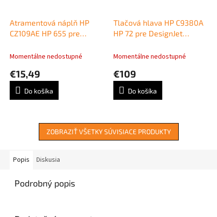
Atramentová náplň HP
Tlačová hlava HP C9380A
CZ109AE HP 655 pre
HP 72 pre DesignJet
Deskjet Ink Advantage
T610/T620/T790/T770/T110
3525/4615/4625/5525
grey/photo black
Momentálne nedostupné
Momentálne nedostupné
black (550 str.)
€15,49
€109
Do košíka
Do košíka
ZOBRAZIŤ VŠETKY SÚVISIACE PRODUKTY
Popis
Diskusia
Podrobný popis