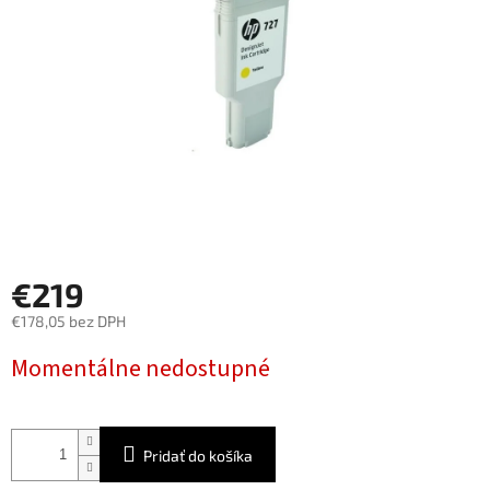
€219
€178,05 bez DPH
Jednotková
Momentálne nedostupné
cena:
Pridať do košíka