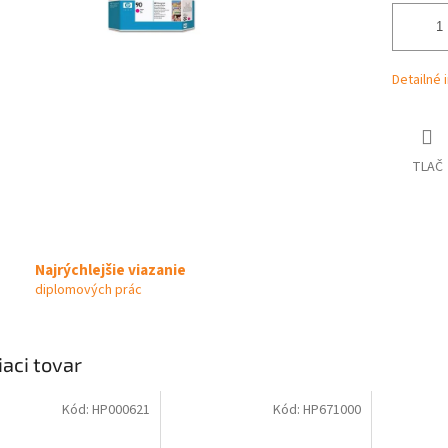
Detailné 
TLAČ
Najrýchlejšie viazanie
diplomových prác
iaci tovar
Kód:
HP000621
Kód:
HP671000