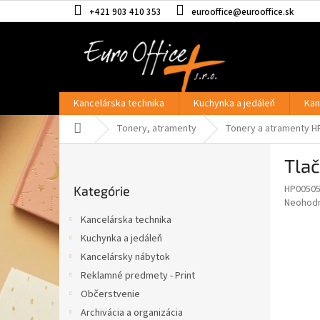
Prejsť
+421 903 410 353
eurooffice@eurooffice.sk
na
obsah
Kancelárska technika
Kuchynka a jedáleň
Kan
Domov
Tonery, atramenty
Tonery a atramenty H
B
Tla
o
Preskočiť
č
HP0050
Kategórie
kategórie
n
Priemer
Neohod
ý
hodnote
Kancelárska technika
p
produkt
Kuchynka a jedáleň
je
a
0,0
Kancelársky nábytok
n
z
e
Reklamné predmety - Print
5
l
Občerstvenie
hviezdič
Archivácia a organizácia