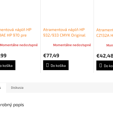
mentová náplň HP
Atramentová náplň HP
Atrament
1AE HP 970 pre
932/933 CMYK Original
CZ132A H
ejet Pro
Ing Cartridge 4-pack
DesignJe
Momentálne nedostupné
Momentálne nedostupné
Mom
dw/X476dw/
nahrada za C2P42AE
T120/T5
w black (3.000 str.)
yellow (
,99
€77,49
€42,4
o košíka
Do košíka
Do ko
s
Diskusia
robný popis