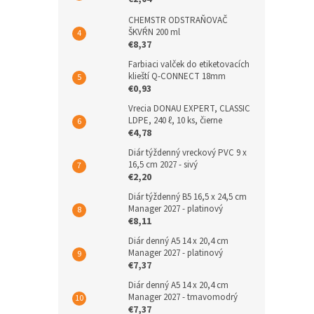
CHEMSTR ODSTRAŇOVAČ
ŠKVŔN 200 ml
€8,37
Farbiaci valček do etiketovacích
klieští Q-CONNECT 18mm
€0,93
Vrecia DONAU EXPERT, CLASSIC
LDPE, 240 ℓ, 10 ks, čierne
€4,78
Diár týždenný vreckový PVC 9 x
16,5 cm 2027 - sivý
€2,20
Diár týždenný B5 16,5 x 24,5 cm
Manager 2027 - platinový
€8,11
Diár denný A5 14 x 20,4 cm
Manager 2027 - platinový
€7,37
Diár denný A5 14 x 20,4 cm
Manager 2027 - tmavomodrý
€7,37