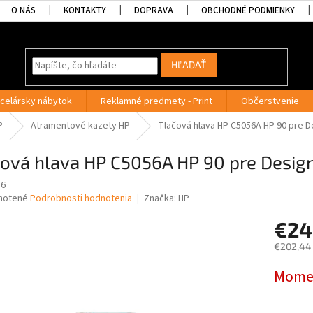
O NÁS
KONTAKTY
DOPRAVA
OBCHODNÉ PODMIENKY
HĽADAŤ
celársky nábytok
Reklamné predmety - Print
Občerstvenie
P
Atramentové kazety HP
Tlačová hlava HP C5056A HP 90 pre 
čová hlava HP C5056A HP 90 pre Desi
56
né
notené
Podrobnosti hodnotenia
Značka:
HP
nie
€24
u
€202,44
Jednotk
Momen
cena:
iek.