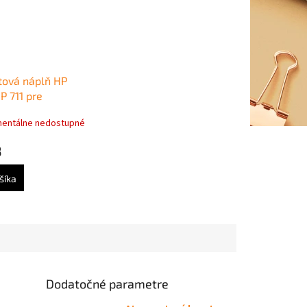
ová náplň HP
P 711 pre
t
entálne nedostupné
20/T130/T530
29 ml)
8
šíka
Dodatočné parametre