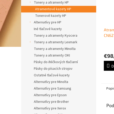
Tonery a atramenty HP
Atramentové kazety HP
Tonerové kazety HP
Alternatívy pre HP
Iné tlačové kazety
Atra
CN62
Tonery a atramenty Kyocera
Offic
Tonery a atramenty Lexmark
X451
Tonery a atramenty Minolta
X551d
€98
Tonery a atramenty OKI
Pásky do ihličkových tlačiarní
D
Pásky do písacích strojov
Ostatné tlačové kazety
Alternatívy pre Minolta
Popi
Alternatívy pre Samsung
Alternatívy pre Epson
Alternatívy pre Brother
Pod
Alternatívy pre Xerox