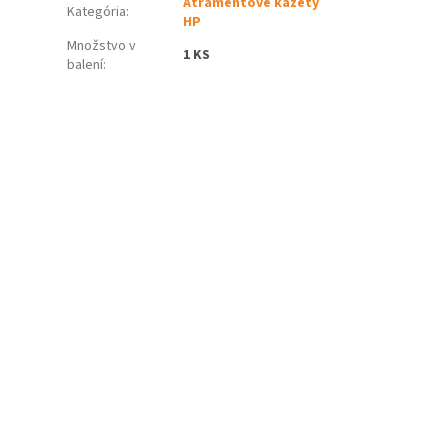
Atramentové kazety
Kategória
:
HP
Množstvo v
1 KS
balení
: