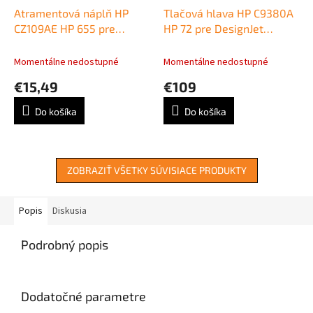
Atramentová náplň HP
Tlačová hlava HP C9380A
CZ109AE HP 655 pre
HP 72 pre DesignJet
Deskjet Ink Advantage
T610/T620/T790/T770/T110
3525/4615/4625/5525
grey/photo black
Momentálne nedostupné
Momentálne nedostupné
black (550 str.)
€15,49
€109
Do košíka
Do košíka
ZOBRAZIŤ VŠETKY SÚVISIACE PRODUKTY
Popis
Diskusia
Podrobný popis
Dodatočné parametre