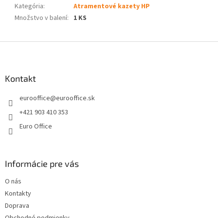
Kategória
:
Atramentové kazety HP
Množstvo v balení
:
1 KS
Z
á
p
ä
Kontakt
t
eurooffice
@
eurooffice.sk
i
e
+421 903 410 353
Euro Office
Informácie pre vás
O nás
Kontakty
Doprava
Obchodné podmienky