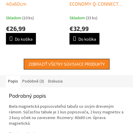
40x60cm
ECONOMY Q-CONNECT
45x60cm
Skladom
(10 ks)
Skladom
(33 ks)
€26,99
€32,99
Do košíka
Do košíka
ZOBRAZIŤ VŠETKY SÚVISIACE PRODUKTY
Popis
Podobné (3)
Diskusia
Podrobný popis
Biela magnetická popisovateľná tabuľa so sivým dreveným
rámom. Súčasťou tabule je 1 kus popisovača, 2 kusy magnetov a
2 kusy očiek na zavesenie. Rozmery: 60x80 cm. Úprava:
magnetická.