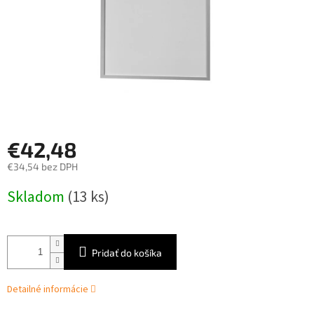
€42,48
€34,54 bez DPH
Jednotková
Skladom
(13 ks)
cena:
Pridať do košíka
Detailné informácie