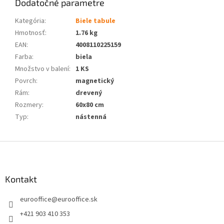
Dodatočné parametre
Kategória
:
Biele tabule
Hmotnosť
:
1.76 kg
EAN
:
4008110225159
Farba
:
biela
Množstvo v balení
:
1 KS
Povrch
:
magnetický
Rám
:
drevený
Rozmery
:
60x80 cm
Typ
:
nástenná
Z
á
p
ä
Kontakt
t
eurooffice
@
eurooffice.sk
i
e
+421 903 410 353