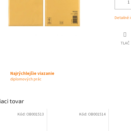
Detailné 
TLAČ
Najrýchlejšie viazanie
diplomových prác
iaci tovar
Kód:
OB001513
Kód:
OB001514