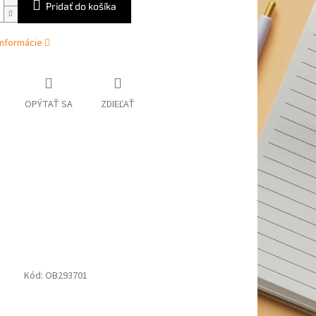
Pridať do košíka
informácie
OPÝTAŤ SA
ZDIEĽAŤ
Kód:
OB293701