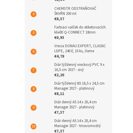
CHEMSTR ODSTRAŇOVAČ
ŠKVŔN 200 ml
€8,37
Farbiaci valček do etiketovacích
klieští Q-CONNECT 18mm
€0,93
Vrecia DONAU EXPERT, CLASSIC
LDPE, 240 ℓ, 10 ks, čierne
€4,78
Diár týždenný vreckový PVC 9 x
16,5 cm 2027 - sivý
€2,20
Diár týždenný B5 16,5 x 24,5 cm
Manager 2027 - platinový
€8,11
Diár denný A5 14 x 20,4 cm
Manager 2027 - platinový
€7,37
Diár denný A5 14 x 20,4 cm
Manager 2027 - tmavomodrý
€7,37