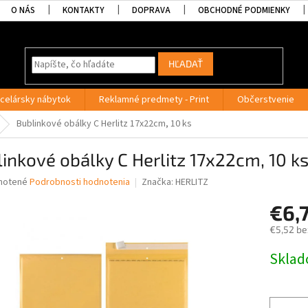
O NÁS
KONTAKTY
DOPRAVA
OBCHODNÉ PODMIENKY
HĽADAŤ
celársky nábytok
Reklamné predmety - Print
Občerstvenie
Bublinkové obálky C Herlitz 17x22cm, 10 ks
inkové obálky C Herlitz 17x22cm, 10 k
né
notené
Podrobnosti hodnotenia
Značka:
HERLITZ
nie
€6,
u
€5,52 be
Jednotk
Skla
cena:
iek.