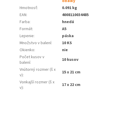
obálky
Hmotnosť
:
0.091 kg
EAN
:
4008110034485
Farba
:
hnedá
Formát
:
A5
Lepenie
:
páska
Množstvo v balení
:
10 KS
Okienko
:
nie
Počet kusov v
10 kusov
balení
:
Vnútorný rozmer (š x
15 x 21 cm
v)
:
Vonkajší rozmer (š x
17 x 22 cm
v)
: