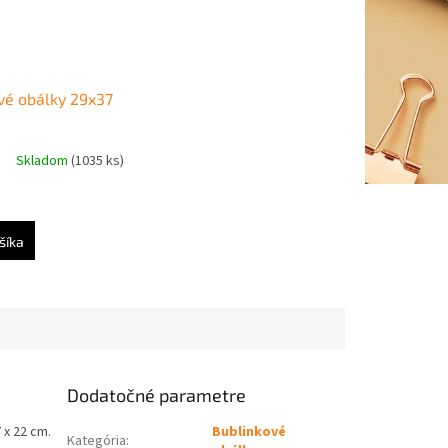
vé obálky 29x37
Skladom
(1035 ks)
šíka
Dodatočné parametre
 x 22 cm.
Bublinkové
Kategória
: