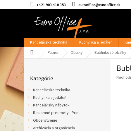
Prejsť
+421 903 410 353
eurooffice@eurooffice.sk
na
obsah
Kancelárska technika
Kuchynka a jedáleň
Kan
Domov
Papier
Obálky
Bublinkové obálky
B
Bubl
o
Preskočiť
č
Priemer
Neohod
Kategórie
kategórie
n
hodnote
ý
produkt
Kancelárska technika
p
je
Kuchynka a jedáleň
0,0
a
z
Kancelársky nábytok
n
5
e
Reklamné predmety - Print
hviezdič
l
Občerstvenie
Archivácia a organizácia