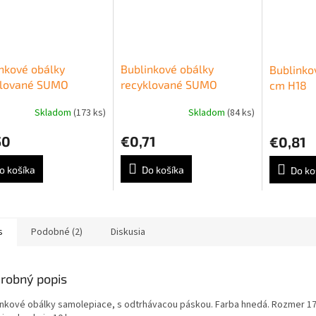
nkové obálky
Bublinkové obálky
Bublinko
klované SUMO
recyklované SUMO
cm H18
21,5cm hnedé
19,5x26,5cm hnedé
Skladom
(173 ks)
Skladom
(84 ks)
50
€0,71
€0,81
o košíka
Do košíka
Do ko
s
Podobné (2)
Diskusia
robný popis
inkové obálky samolepiace, s odtrhávacou páskou. Farba hnedá. Rozmer 17