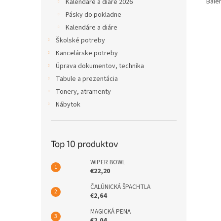
Bale
Kalendáre a diáre 2026
Pásky do pokladne
Kalendáre a diáre
Školské potreby
Kancelárske potreby
Úprava dokumentov, technika
Tabule a prezentácia
Tonery, atramenty
Nábytok
Top 10 produktov
WIPER BOWL
€22,20
ČALÚNICKÁ ŠPACHTLA
€2,64
MAGICKÁ PENA
€2,04