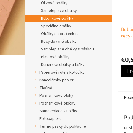
Olizové obálky
Samolepiace obálky
Bublinkové obálky
Špeciálne obálky
Bubli
Obálky s doručenkou
recy
Recyklované obálky
16,5x
Samolepiace obálky s páskou
Plastové obálky
€0,
Kurierske obálky a tašky
D
Papierové role a kotúčiky
Kancelársky papier
Tlačivá
Poznámkové bloky
Popi
Poznámkové bločky
Samolepiace záložky
Pod
Fotopapiere
Termo pásky do pokladne
Bubl