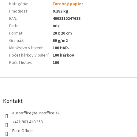
Kategória
:
Farebný papier
Hmotnosť
:
0.282 kg
EAN
:
4008110247618
Farba
:
mix
Formát
:
20 x 20 cm
Gramáž
:
60 g/m2
Množstvo v balení
:
100 HAR.
Počet hárkov v balení
:
100 hárkov
Počet listov
:
100
Z
á
p
ä
Kontakt
t
eurooffice
@
eurooffice.sk
i
e
+421 903 410 353
Euro Office