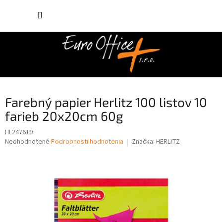
Prejsť
NÁKUP
na
obsah
KOŠÍK
Farebný papier Herlitz 100 listov 10
farieb 20x20cm 60g
HL247619
Priemerné
Neohodnotené
Podrobnosti hodnotenia
Značka:
HERLITZ
hodnotenie
produktu
je
0,0
z
5
hviezdičiek.