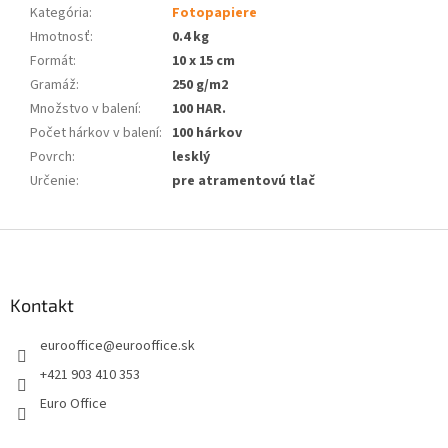
Kategória
:
Fotopapiere
Hmotnosť
:
0.4 kg
Formát
:
10 x 15 cm
Gramáž
:
250 g/m2
Množstvo v balení
:
100 HAR.
Počet hárkov v balení
:
100 hárkov
Povrch
:
lesklý
Určenie
:
pre atramentovú tlač
Z
á
p
ä
Kontakt
t
eurooffice
@
eurooffice.sk
i
e
+421 903 410 353
Euro Office