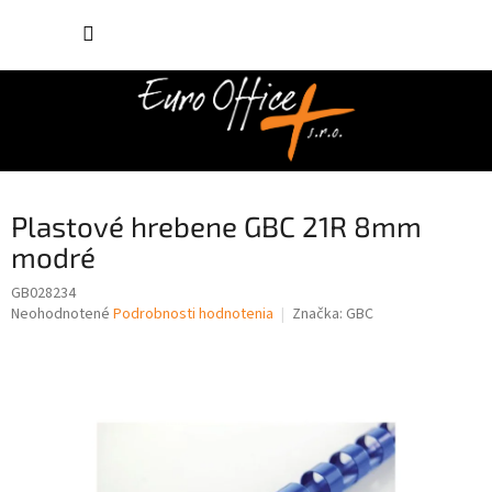
Prejsť
NÁKUP
na
obsah
KOŠÍK
Plastové hrebene GBC 21R 8mm
modré
GB028234
Priemerné
Neohodnotené
Podrobnosti hodnotenia
Značka:
GBC
hodnotenie
produktu
je
0,0
z
5
hviezdičiek.