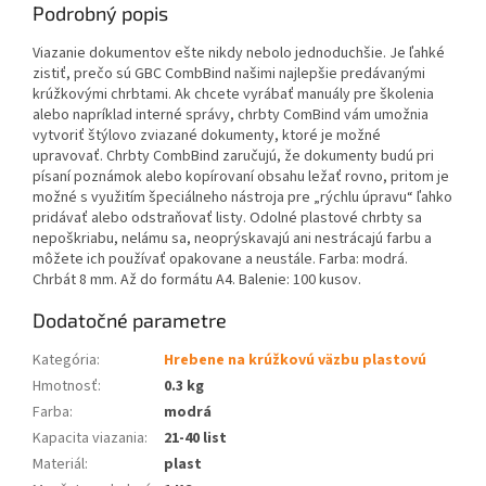
Podrobný popis
Viazanie dokumentov ešte nikdy nebolo jednoduchšie. Je ľahké
zistiť, prečo sú GBC CombBind našimi najlepšie predávanými
krúžkovými chrbtami. Ak chcete vyrábať manuály pre školenia
alebo napríklad interné správy, chrbty ComBind vám umožnia
vytvoriť štýlovo zviazané dokumenty, ktoré je možné
upravovať. Chrbty CombBind zaručujú, že dokumenty budú pri
písaní poznámok alebo kopírovaní obsahu ležať rovno, pritom je
možné s využitím špeciálneho nástroja pre „rýchlu úpravu“ ľahko
pridávať alebo odstraňovať listy. Odolné plastové chrbty sa
nepoškriabu, nelámu sa, neoprýskavajú ani nestrácajú farbu a
môžete ich používať opakovane a neustále. Farba: modrá.
Chrbát 8 mm. Až do formátu A4. Balenie: 100 kusov.
Dodatočné parametre
Kategória
:
Hrebene na krúžkovú väzbu plastovú
Hmotnosť
:
0.3 kg
Farba
:
modrá
Kapacita viazania
:
21-40 list
Materiál
:
plast