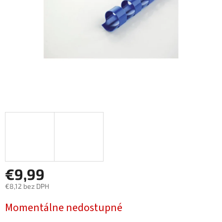
€9,99
€8,12 bez DPH
Jednotková
Momentálne nedostupné
cena: