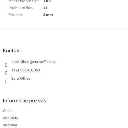
Množstvo v balení
:
1 KS
Počet krúžkov
:
21
Priemer
:
8 mm
Z
á
p
ä
Kontakt
t
eurooffice
@
eurooffice.sk
i
e
+421 903 410 353
Euro Office
Informácie pre vás
O nás
Kontakty
Doprava