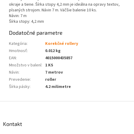
okraje a tiene. Šírka stopy 4,2 mm je ideálna na opravy textov,
písaných strojom. Návin 7 m. Väčšie balenie 10 ks.
Návin: 7 m
Šírka stopy: 4,2 mm
Dodatočné parametre
Kategória
:
Korekčné rollery
Hmotnosť
:
0.012 kg
EAN
:
4015000435857
Množstvo v balení
:
1 KS
Návin
:
7 metrov
Prevedenie
:
roller
Šírka pásky
:
4.2 milimetre
Z
á
p
ä
Kontakt
t