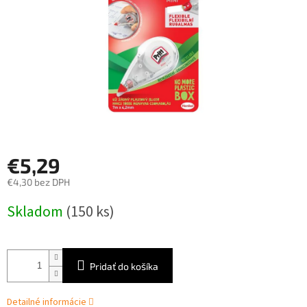
€5,29
€4,30 bez DPH
Jednotková
Skladom
(150 ks)
cena:
Pridať do košíka
Detailné informácie