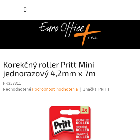
Prejsť
NÁKUP
na
obsah
KOŠÍK
Korekčný roller Pritt Mini
jednorazový 4,2mm x 7m
HK357311
Priemerné
Neohodnotené
Podrobnosti hodnotenia
Značka:
PRITT
hodnotenie
produktu
je
0,0
z
5
hviezdičiek.