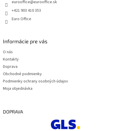
eurooffice
@
eurooffice.sk
i
e
+421 903 410 353
Euro Office
Informácie pre vás
O nás
Kontakty
Doprava
Obchodné podmienky
Podmienky ochrany osobných údajov
Moja objednávka
DOPRAVA