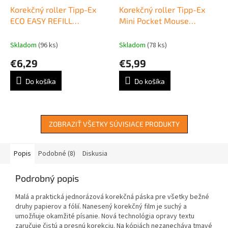
Korekčný roller Tipp-Ex
Korekčný roller Tipp-Ex
ECO EASY REFILL
Mini Pocket Mouse
vymeniteľný 5mm x 14m
jednorazový 5mm x 5m
Skladom
(96 ks)
Skladom
(78 ks)
€6,29
€5,99
Do košíka
Do košíka
ZOBRAZIŤ VŠETKY SÚVISIACE PRODUKTY
Popis
Podobné (8)
Diskusia
Podrobný popis
Malá a praktická jednorázová korekčná páska pre všetky bežné
druhy papierov a fólií. Nanesený korekčný film je suchý a
umožňuje okamžité písanie. Nová technológia opravy textu
zaručuje čistú a presnú korekciu. Na kópiách nezanecháva tmavé