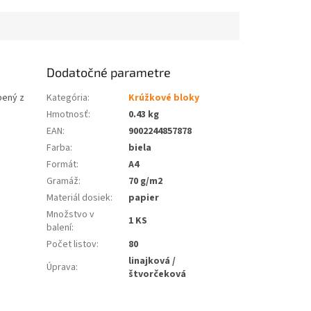
Dodatočné parametre
bený z
Kategória
:
Krúžkové bloky
Hmotnosť
:
0.43 kg
EAN
:
9002244857878
Farba
:
biela
Formát
:
A4
Gramáž
:
70 g/m2
Materiál dosiek
:
papier
Množstvo v
1 KS
balení
:
Počet listov
:
80
linajková /
Úprava
:
štvorčeková