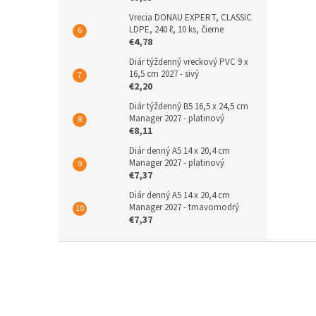
Vrecia DONAU EXPERT, CLASSIC
LDPE, 240 ℓ, 10 ks, čierne
€4,78
Diár týždenný vreckový PVC 9 x
16,5 cm 2027 - sivý
€2,20
Diár týždenný B5 16,5 x 24,5 cm
Manager 2027 - platinový
€8,11
Diár denný A5 14 x 20,4 cm
Manager 2027 - platinový
€7,37
Diár denný A5 14 x 20,4 cm
Manager 2027 - tmavomodrý
€7,37
Z
á
p
ä
t