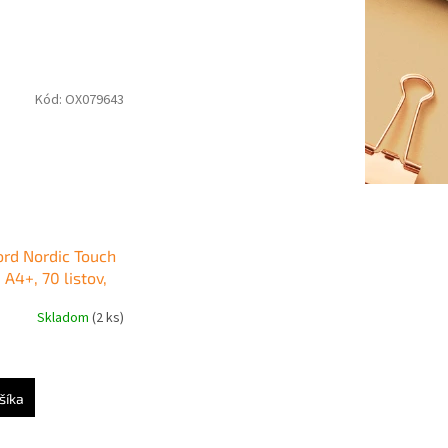
Kód:
OX079643
ord Nordic Touch
 A4+, 70 listov,
Skladom
(2 ks)
šíka