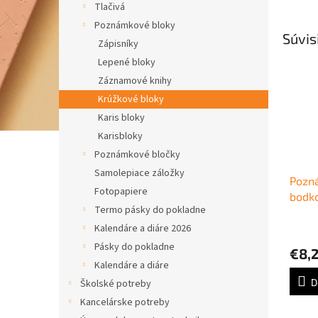
Tlačivá
Poznámkové bloky
Súvis
Zápisníky
Lepené bloky
Záznamové knihy
Krúžkové bloky
Karis bloky
Karisbloky
Poznámkové bločky
Samolepiace záložky
Pozná
Fotopapiere
bodko
Termo pásky do pokladne
A5
Kalendáre a diáre 2026
Pásky do pokladne
€8,
Kalendáre a diáre
D
Školské potreby
Kancelárske potreby