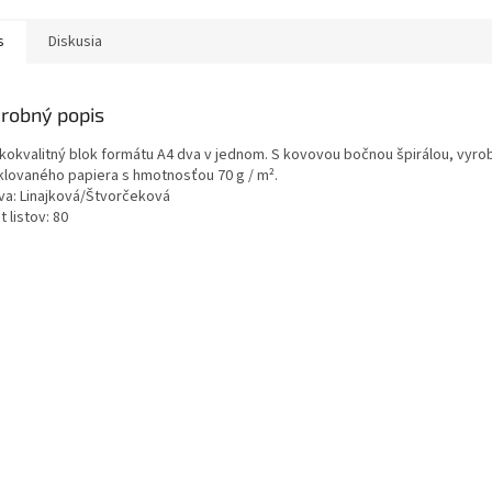
s
Diskusia
robný popis
kokvalitný blok formátu A4 dva v jednom. S kovovou bočnou špirálou, vyro
klovaného papiera s hmotnosťou 70 g / m².
va: Linajková/Štvorčeková
 listov: 80