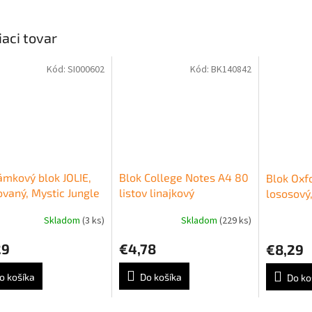
iaci tovar
Kód:
SI000602
Kód:
BK140842
mkový blok JOLIE,
Blok College Notes A4 80
Blok Oxf
vaný, Mystic Jungle
listov linajkový
lososový,
linajkový
Skladom
(3 ks)
Skladom
(229 ks)
29
€4,78
€8,29
o košíka
Do košíka
Do ko