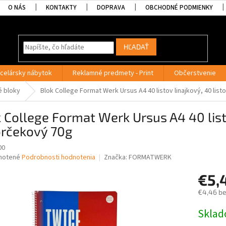
O NÁS
KONTAKTY
DOPRAVA
OBCHODNÉ PODMIENKY
HĽADAŤ
celársky nábytok
Reklamné predmety - Print
Občerstvenie
é bloky
Blok College Format Werk Ursus A4 40 listov linajkový, 40 lis
 College Format Werk Ursus A4 40 listo
orčekový 70g
00
né
notené
Podrobnosti hodnotenia
Značka:
FORMATWERK
nie
€5,
u
€4,46 b
Jednotk
Skla
cena:
iek.