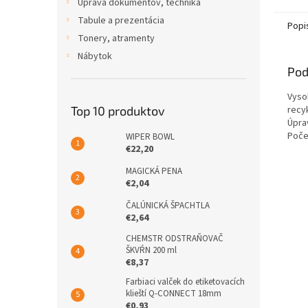
Úprava dokumentov, technika
Tabule a prezentácia
Popi
Tonery, atramenty
Nábytok
Pod
Vyso
recy
Top 10 produktov
Úpra
Počet
WIPER BOWL
€22,20
MAGICKÁ PENA
€2,04
ČALÚNICKÁ ŠPACHTLA
€2,64
CHEMSTR ODSTRAŇOVAČ
ŠKVŔN 200 ml
€8,37
Farbiaci valček do etiketovacích
klieští Q-CONNECT 18mm
€0,93