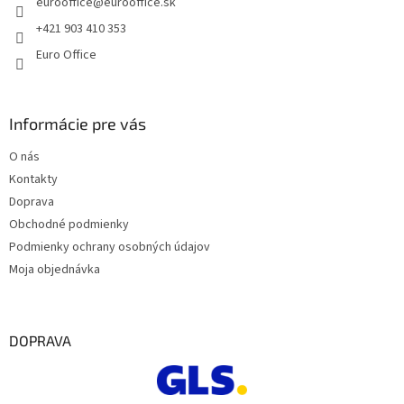
eurooffice
@
eurooffice.sk
i
e
+421 903 410 353
Euro Office
Informácie pre vás
O nás
Kontakty
Doprava
Obchodné podmienky
Podmienky ochrany osobných údajov
Moja objednávka
DOPRAVA