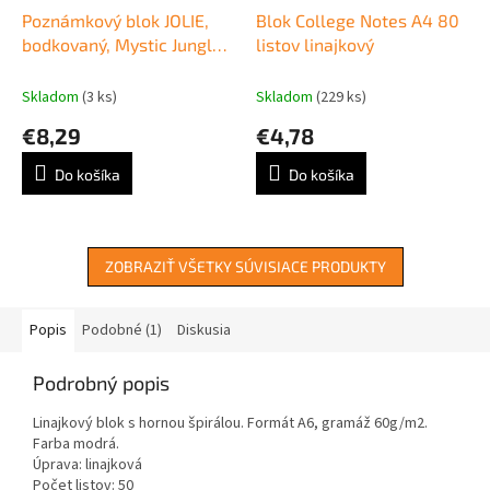
Poznámkový blok JOLIE,
Blok College Notes A4 80
bodkovaný, Mystic Jungle
listov linajkový
A5
Skladom
(3 ks)
Skladom
(229 ks)
€8,29
€4,78
Do košíka
Do košíka
ZOBRAZIŤ VŠETKY SÚVISIACE PRODUKTY
Popis
Podobné (1)
Diskusia
Podrobný popis
Linajkový blok s hornou špirálou. Formát A6, gramáž 60g/m2.
Farba modrá.
Úprava: linajková
Počet listov: 50