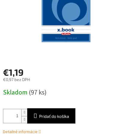
€1,19
€0,97 bez DPH
Jednotková
Skladom
(97 ks)
cena:
Pridať do košíka
Detailné informácie