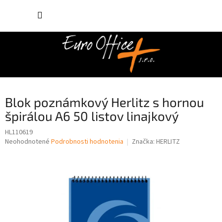
Prejsť
NÁKUP
na
obsah
KOŠÍK
Blok poznámkový Herlitz s hornou
špirálou A6 50 listov linajkový
HL110619
Priemerné
Neohodnotené
Podrobnosti hodnotenia
Značka:
HERLITZ
hodnotenie
produktu
je
0,0
z
5
hviezdičiek.