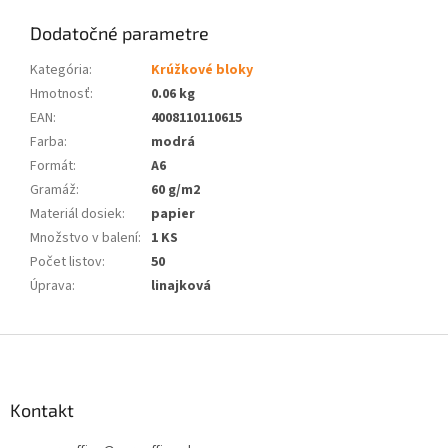
Dodatočné parametre
Kategória
:
Krúžkové bloky
Hmotnosť
:
0.06 kg
EAN
:
4008110110615
Farba
:
modrá
Formát
:
A6
Gramáž
:
60 g/m2
Materiál dosiek
:
papier
Množstvo v balení
:
1 KS
Počet listov
:
50
Úprava
:
linajková
Z
á
p
ä
Kontakt
t