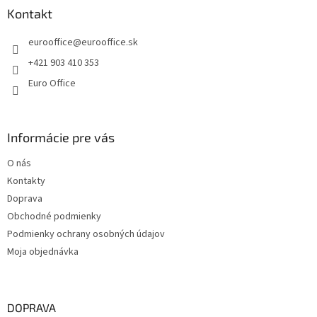
ä
Kontakt
t
eurooffice
@
eurooffice.sk
i
e
+421 903 410 353
Euro Office
Informácie pre vás
O nás
Kontakty
Doprava
Obchodné podmienky
Podmienky ochrany osobných údajov
Moja objednávka
DOPRAVA