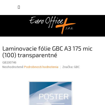
Prejsť
NÁKUP
na
obsah
KOŠÍK
Laminovacie fólie GBC A3 175 mic
(100) transparentné
GB200746
Priemerné
Neohodnotené
Podrobnosti hodnotenia
Značka:
GBC
hodnotenie
produktu
je
0,0
z
5
hviezdičiek.