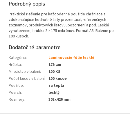
Podrobný popis
Praktické riešenie pre každodenné použitie chrániace a
zdokonaľujúce hodnotné listy prezentácií, referenčných
zoznamov, produktových listov, upozornení a pod. Lesklé
vyhotovenie, hrúbka 2 × 175 mikrónov. Formát A3. Balenie po
100 kusoch.
Dodatočné parametre
Kategória
:
Laminovacie fólie lesklé
Hrúbka
:
175 μm
Množstvo v balení
:
100 KS
Počet kusov v balení
:
100 kusov
Použitie
:
za tepla
Povrch
:
lesklý
Rozmery
:
303x426 mm
Z
á
p