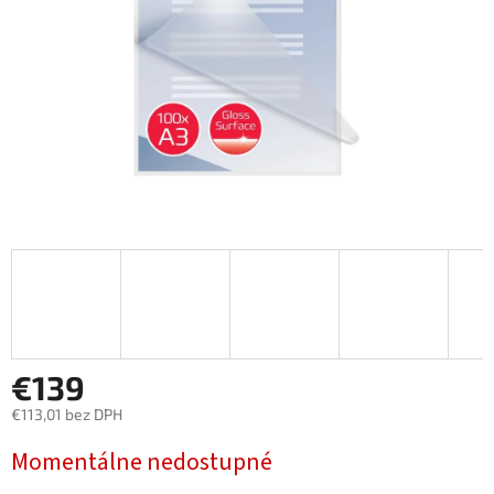
€139
€113,01 bez DPH
Jednotková
Momentálne nedostupné
cena: