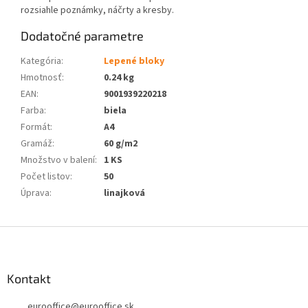
rozsiahle poznámky, náčrty a kresby.
Dodatočné parametre
Kategória
:
Lepené bloky
Hmotnosť
:
0.24 kg
EAN
:
9001939220218
Farba
:
biela
Formát
:
A4
Gramáž
:
60 g/m2
Množstvo v balení
:
1 KS
Počet listov
:
50
Úprava
:
linajková
Z
á
p
ä
Kontakt
t
eurooffice
@
eurooffice.sk