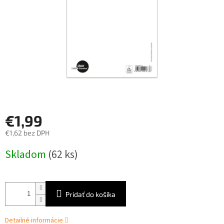
€1,99
€1,62 bez DPH
Jednotková
Skladom
(62 ks)
cena:
Pridať do košíka
Detailné informácie