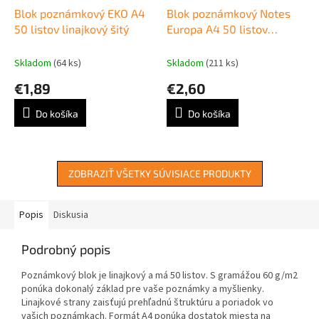
Blok poznámkový EKO A4
Blok poznámkový Notes
50 listov linajkový šitý
Europa A4 50 listov
linajkový
Skladom
(64 ks)
Skladom
(211 ks)
€1,89
€2,60
Do košíka
Do košíka
ZOBRAZIŤ VŠETKY SÚVISIACE PRODUKTY
Popis
Diskusia
Podrobný popis
Poznámkový blok je linajkový a má 50 listov. S gramážou 60 g/m2
ponúka dokonalý základ pre vaše poznámky a myšlienky.
Linajkové strany zaisťujú prehľadnú štruktúru a poriadok vo
vašich poznámkach. Formát A4 ponúka dostatok miesta na