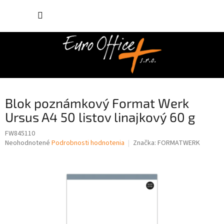
Prejsť
NÁKUP
na
obsah
KOŠÍK
Blok poznámkový Format Werk
Ursus A4 50 listov linajkový 60 g
FW845110
Priemerné
Neohodnotené
Podrobnosti hodnotenia
Značka:
FORMATWERK
hodnotenie
produktu
je
0,0
z
5
hviezdičiek.