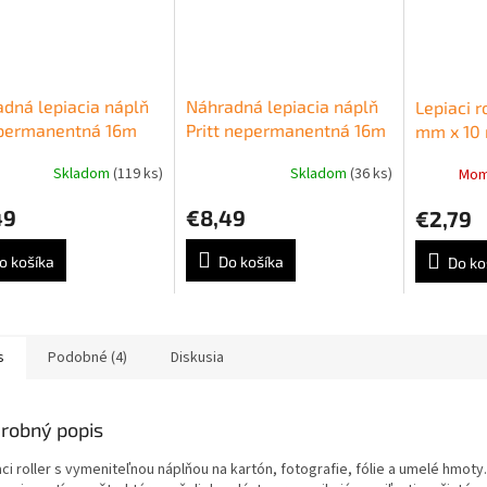
dná lepiacia náplň
Náhradná lepiacia náplň
Lepiaci 
 permanentná 16m
Pritt nepermanentná 16m
mm x 10
Skladom
(119 ks)
Skladom
(36 ks)
Mom
49
€8,49
€2,79
o košíka
Do košíka
Do ko
s
Podobné (4)
Diskusia
robný popis
ci roller s vymeniteľnou náplňou na kartón, fotografie, fólie a umelé hmoty