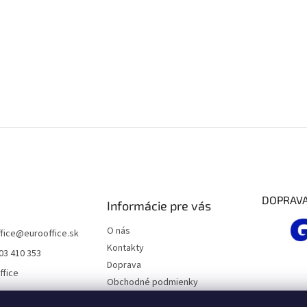
DOPRAV
Informácie pre vás
O nás
fice
@
eurooffice.sk
Kontakty
03 410 353
Doprava
ffice
Obchodné podmienky
Podmienky ochrany osobných