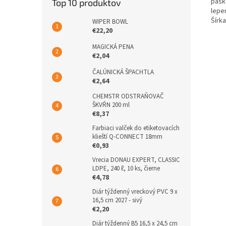
páska
Top 10 produktov
lepe
Šírka
WIPER BOWL
€22,20
MAGICKÁ PENA
€2,04
ČALÚNICKÁ ŠPACHTLA
€2,64
CHEMSTR ODSTRAŇOVAČ
ŠKVŔN 200 ml
€8,37
Farbiaci valček do etiketovacích
klieští Q-CONNECT 18mm
€0,93
Vrecia DONAU EXPERT, CLASSIC
LDPE, 240 ℓ, 10 ks, čierne
€4,78
Diár týždenný vreckový PVC 9 x
16,5 cm 2027 - sivý
€2,20
Diár týždenný B5 16,5 x 24,5 cm