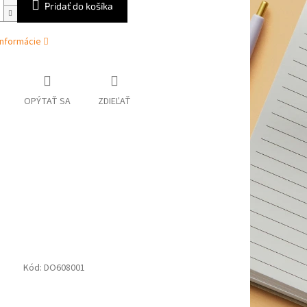
Pridať do košíka
informácie
OPÝTAŤ SA
ZDIEĽAŤ
Kód:
DO608001