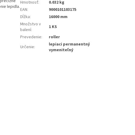
 precízne
Hmotnosť
:
0.032 kg
ie lepidla.
EAN
:
9000101103175
Dĺžka
:
16000 mm
Množstvo v
1 KS
balení
:
Prevedenie
:
roller
lepiaci permanentný
Určenie
:
vymeniteľný