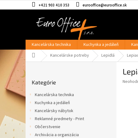
Prejsť
+421 903 410 353
eurooffice@eurooffice.sk
na
obsah
Kancelárska technika
Kuchynka a jedáleň
Kan
Domov
Kancelárske potreby
Lepidlá
Lepiac
B
Lepi
o
Preskočiť
č
Priemer
Neohod
Kategórie
kategórie
n
hodnote
ý
produkt
Kancelárska technika
p
je
Kuchynka a jedáleň
0,0
a
z
Kancelársky nábytok
n
5
e
Reklamné predmety - Print
hviezdič
l
Občerstvenie
Archivácia a organizácia