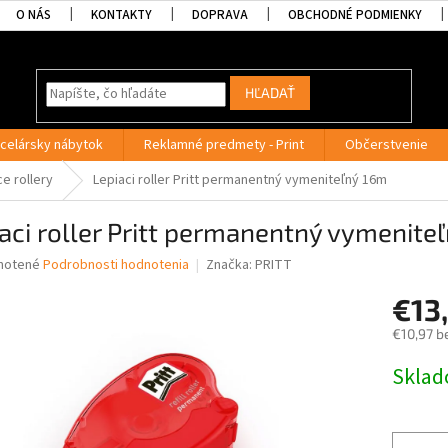
O NÁS
KONTAKTY
DOPRAVA
OBCHODNÉ PODMIENKY
HĽADAŤ
celársky nábytok
Reklamné predmety - Print
Občerstvenie
e rollery
Lepiaci roller Pritt permanentný vymeniteľný 16m
aci roller Pritt permanentný vymenite
né
notené
Podrobnosti hodnotenia
Značka:
PRITT
nie
€13
u
€10,97 b
Jednotk
Skla
cena:
iek.