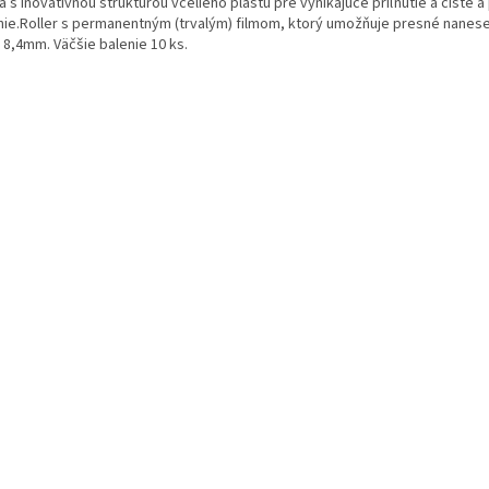
 s inovatívnou štruktúrou včelieho plástu pre vynikajúce priľnutie a čisté a
nie.Roller s permanentným (trvalým) filmom, ktorý umožňuje presné nanesen
 8,4mm. Väčšie balenie 10 ks.