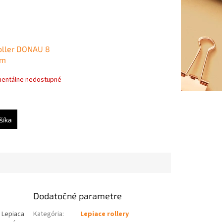
roller DONAU 8
 m
entálne nedostupné
šíka
Dodatočné parametre
. Lepiaca
Kategória
:
Lepiace rollery