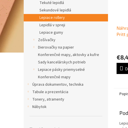
Tekuté lepidlá
Sekundové lepidlá
Lepiace rollery
Lepidlá v spreji
Náhra
Lepiace gumy
Pritt
Zošívačky
Dierovačky na papier
Konferenčné mapy, aktovky a kufre
€8,
Sady kancelárskych potrieb
D
Lepiace pásky priemyselné
Konferenčné mapy
Úprava dokumentov, technika
Tabule a prezentácia
Popi
Tonery, atramenty
Nábytok
Pod
Lepia