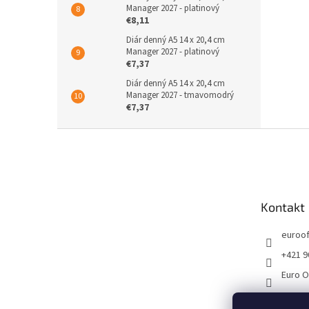
Manager 2027 - platinový
€8,11
Diár denný A5 14 x 20,4 cm
Manager 2027 - platinový
€7,37
Diár denný A5 14 x 20,4 cm
Manager 2027 - tmavomodrý
€7,37
Z
á
p
ä
t
Kontakt
i
e
euroof
+421 9
Euro O