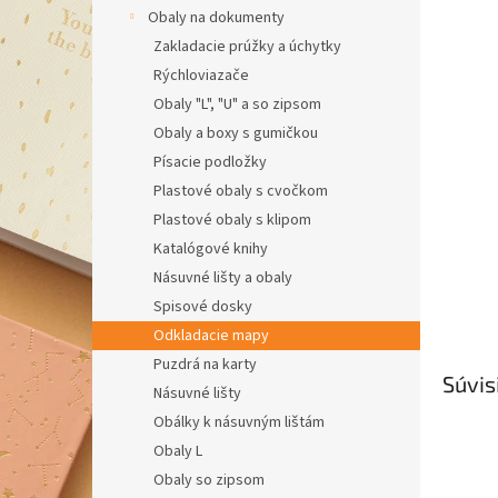
Obaly na dokumenty
Zakladacie prúžky a úchytky
Rýchloviazače
Obaly "L", "U" a so zipsom
Obaly a boxy s gumičkou
Písacie podložky
Plastové obaly s cvočkom
Plastové obaly s klipom
Katalógové knihy
Násuvné lišty a obaly
Spisové dosky
Odkladacie mapy
Puzdrá na karty
Súvis
Násuvné lišty
Obálky k násuvným lištám
Obaly L
Obaly so zipsom