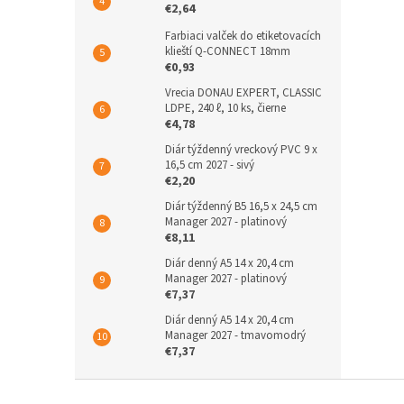
€2,64
Farbiaci valček do etiketovacích
klieští Q-CONNECT 18mm
€0,93
Vrecia DONAU EXPERT, CLASSIC
LDPE, 240 ℓ, 10 ks, čierne
€4,78
Diár týždenný vreckový PVC 9 x
16,5 cm 2027 - sivý
€2,20
Diár týždenný B5 16,5 x 24,5 cm
Manager 2027 - platinový
€8,11
Diár denný A5 14 x 20,4 cm
Manager 2027 - platinový
€7,37
Diár denný A5 14 x 20,4 cm
Manager 2027 - tmavomodrý
€7,37
Z