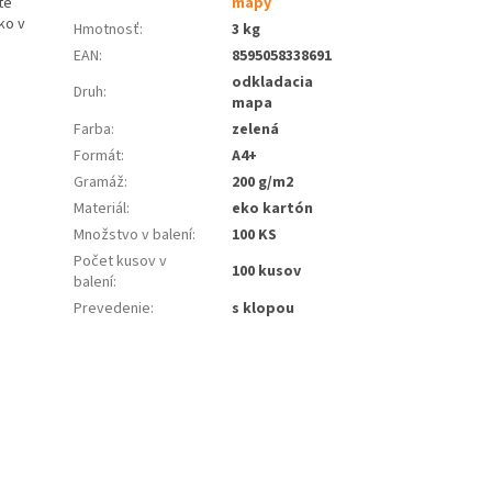
te
mapy
ko v
Hmotnosť
:
3 kg
EAN
:
8595058338691
odkladacia
Druh
:
mapa
Farba
:
zelená
Formát
:
A4+
Gramáž
:
200 g/m2
Materiál
:
eko kartón
Množstvo v balení
:
100 KS
Počet kusov v
100 kusov
balení
:
Prevedenie
:
s klopou