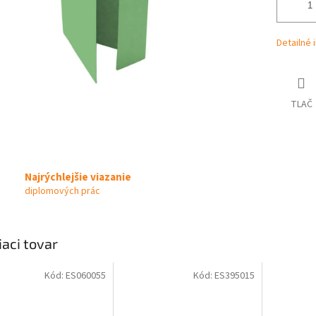
Detailné 
TLAČ
Najrýchlejšie viazanie
diplomových prác
iaci tovar
Kód:
ES060055
Kód:
ES395015