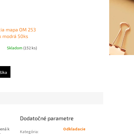
cia mapa OM 253
k modrá 50ks
Skladom
(152 ks)
9
šíka
Dodatočné parametre
čená k
Odkladacie
Kategória
: