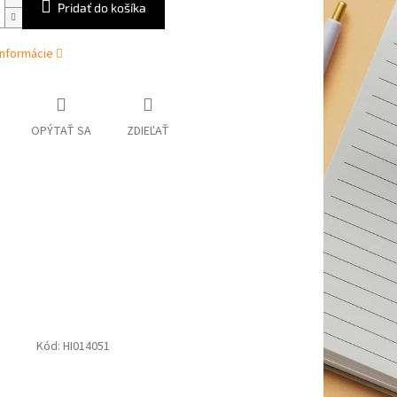
Pridať do košíka
informácie
OPÝTAŤ SA
ZDIEĽAŤ
Kód:
HI014051