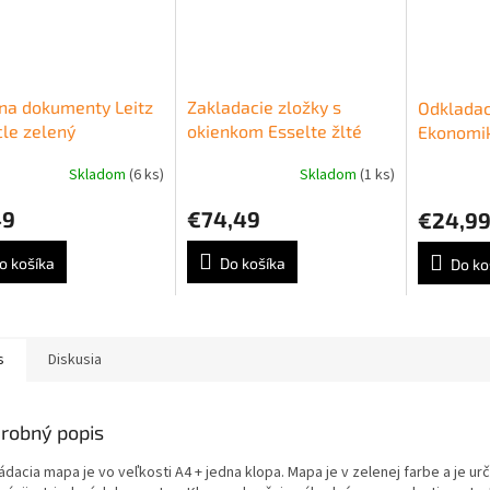
na dokumenty Leitz
Zakladacie zložky s
Odklada
le zelený
okienkom Esselte žlté
Ekonomi
Skladom
(6 ks)
Skladom
(1 ks)
49
€74,49
€24,9
o košíka
Do košíka
Do ko
s
Diskusia
robný popis
dacia mapa je vo veľkosti A4 + jedna klopa. Mapa je v zelenej farbe a je ur