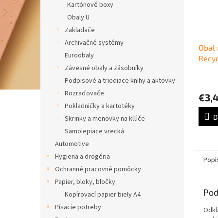
Kartónové boxy
Obaly U
Zakladače
Archivačné systémy
Obal 
Euroobaly
Recyc
Závesné obaly a zásobníky
Podpisové a triediace knihy a aktovky
Rozraďovače
€3,
Pokladničky a kartotéky
D
Skrinky a menovky na kľúče
Samolepiace vrecká
Automotive
Hygiena a drogéria
Popi
Ochranné pracovné pomôcky
Papier, bloky, bločky
Pod
Kopírovací papier biely A4
Písacie potreby
Odklá