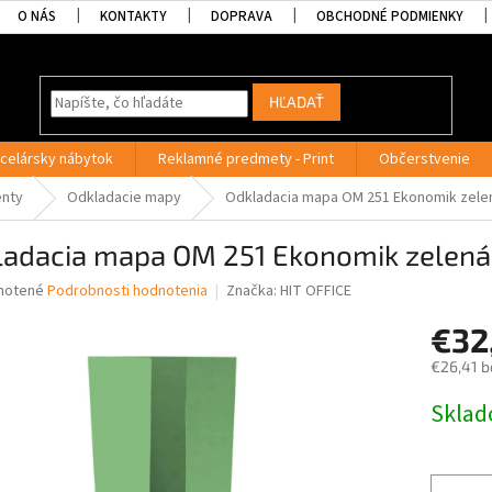
O NÁS
KONTAKTY
DOPRAVA
OBCHODNÉ PODMIENKY
HĽADAŤ
celársky nábytok
Reklamné predmety - Print
Občerstvenie
enty
Odkladacie mapy
Odkladacia mapa OM 251 Ekonomik zele
ladacia mapa OM 251 Ekonomik zelená
né
notené
Podrobnosti hodnotenia
Značka:
HIT OFFICE
nie
€32
u
€26,41 b
Jednotk
Skla
cena:
iek.