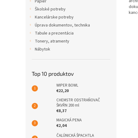
arch
Papier
doku
Školské potreby
kanc
Kancelárske potreby
Úprava dokumentov, technika
Tabule a prezentácia
Tonery, atramenty
Nábytok
Top 10 produktov
WIPER BOWL
€22,20
CHEMSTR ODSTRAŇOVAČ
ŠKVŔN 200 ml
€8,37
MAGICKÁ PENA
€2,04
ČALÚNICKÁ ŠPACHTLA