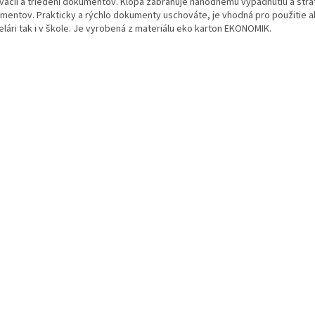
ivácii a triedení dokumentov. Klopa zabraňuje náhodnému vypadnutiu a stra
mentov. Prakticky a rýchlo dokumenty uschováte, je vhodná pro použitie a
elári tak i v škole. Je vyrobená z materiálu eko karton EKONOMIK.