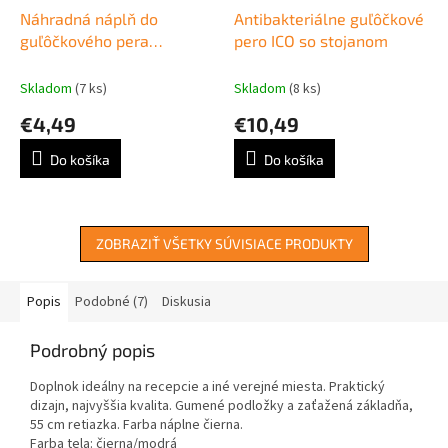
Náhradná náplň do
Antibakteriálne guľôčkové
guľôčkového pera
pero ICO so stojanom
Schneider Express 735 M
modrá
Skladom
(7 ks)
Skladom
(8 ks)
€4,49
€10,49
Do košíka
Do košíka
ZOBRAZIŤ VŠETKY SÚVISIACE PRODUKTY
Popis
Podobné (7)
Diskusia
Podrobný popis
Doplnok ideálny na recepcie a iné verejné miesta. Praktický
dizajn, najvyššia kvalita. Gumené podložky a zaťažená základňa,
55 cm retiazka. Farba náplne čierna.
Farba tela: čierna/modrá