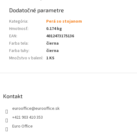
Dodatočné parametre
Kategória
:
Perá so stojanom
Hmotnosť
:
0.174 kg
EAN
:
4012473175136
Farba tela
:
čierna
Farba tuhy
:
čierna
Množstvo v balení
:
1 KS
Z
á
p
ä
Kontakt
t
eurooffice
@
eurooffice.sk
i
e
+421 903 410 353
Euro Office