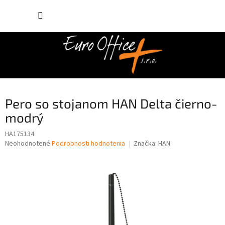
Prejsť
NÁKUP
na
obsah
KOŠÍK
Pero so stojanom HAN Delta čierno-
modrý
HA175134
Priemerné
Neohodnotené
Podrobnosti hodnotenia
Značka:
HAN
hodnotenie
produktu
je
0,0
z
5
hviezdičiek.