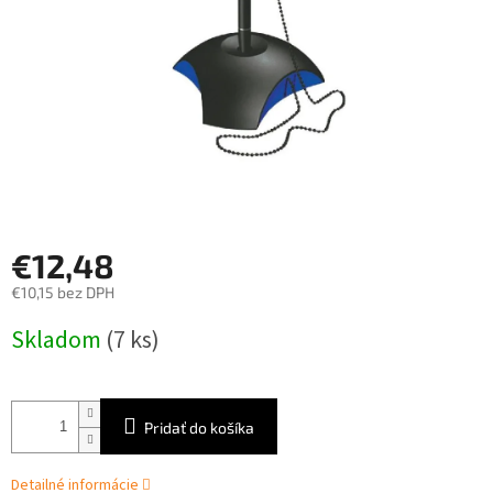
€12,48
€10,15 bez DPH
Jednotková
Skladom
(7 ks)
cena:
Pridať do košíka
Detailné informácie