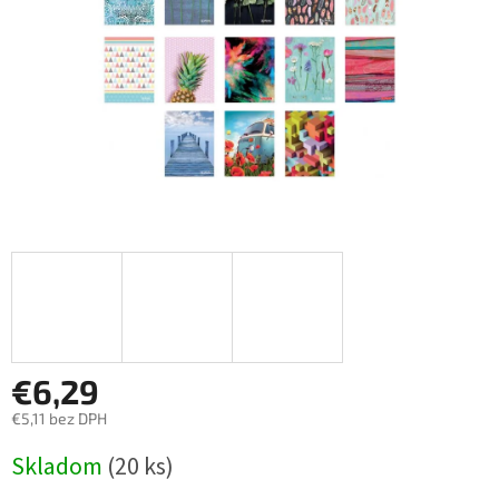
€6,29
€5,11 bez DPH
Jednotková
Skladom
(20 ks)
cena: