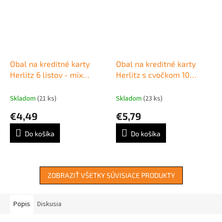
Obal na kreditné karty
Obal na kreditné karty
Herlitz 6 listov - mix
Herlitz s cvočkom 10
motívov
listové
Skladom
(21 ks)
Skladom
(23 ks)
€4,49
€5,79
Do košíka
Do košíka
ZOBRAZIŤ VŠETKY SÚVISIACE PRODUKTY
Popis
Diskusia