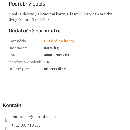
Podrobný popis
Obal na doklady a kreditné karty, 6 listov (3 listy na kreditky
dvojité = pre 6 kartičiek
Dodatočné parametre
Kategória
:
Puzdrá na karty
Hmotnosť
:
0.076 kg
EAN
:
4008119092158
Množstvo v balení
:
1 KS
Určené pre
:
univerzálne
Z
á
p
ä
Kontakt
t
eurooffice
@
eurooffice.sk
i
e
+421 903 410 353