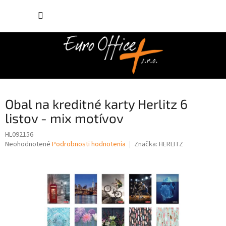
Prejsť
NÁKUP
na
obsah
KOŠÍK
Obal na kreditné karty Herlitz 6
listov - mix motívov
HL092156
Priemerné
Neohodnotené
Podrobnosti hodnotenia
Značka:
HERLITZ
hodnotenie
produktu
je
0,0
z
5
hviezdičiek.