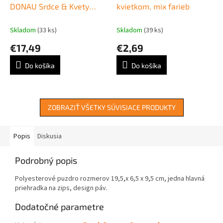
DONAU Srdce & Kvety
kvietkom, mix farieb
DONAU
Skladom
(33 ks)
Skladom
(39 ks)
€17,49
€2,69
Do košíka
Do košíka
ZOBRAZIŤ VŠETKY SÚVISIACE PRODUKTY
Popis
Diskusia
Podrobný popis
Polyesterové puzdro rozmerov 19,5,x 6,5 x 9,5 cm, jedna hlavná
priehradka na zips, design páv.
Dodatočné parametre