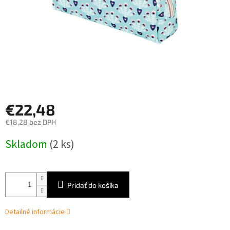
€22,48
€18,28 bez DPH
Jednotková
Skladom
(2 ks)
cena:
Pridať do košíka
Detailné informácie