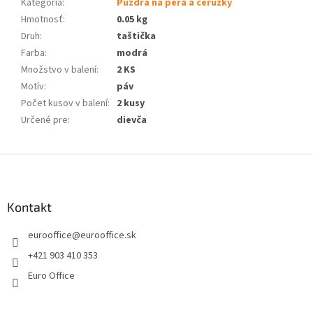
Kategória
:
Puzdrá na perá a ceruzky
Hmotnosť
:
0.05 kg
Druh
:
taštička
Farba
:
modrá
Množstvo v balení
:
2 KS
Motív
:
páv
Počet kusov v balení
:
2 kusy
Určené pre
:
dievča
Z
á
p
ä
Kontakt
t
eurooffice
@
eurooffice.sk
i
e
+421 903 410 353
Euro Office