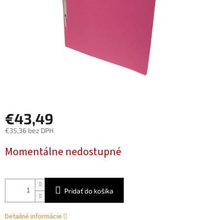
€43,49
€35,36 bez DPH
Jednotková
Momentálne nedostupné
cena:
Pridať do košíka
Detailné informácie