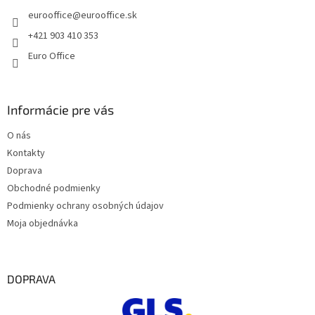
t
eurooffice
@
eurooffice.sk
i
e
+421 903 410 353
Euro Office
Informácie pre vás
O nás
Kontakty
Doprava
Obchodné podmienky
Podmienky ochrany osobných údajov
Moja objednávka
DOPRAVA