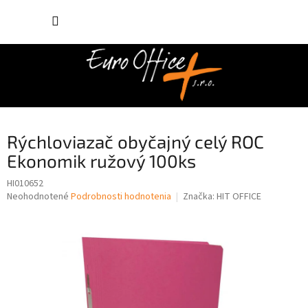
Prejsť
NÁKUP
na
obsah
KOŠÍK
Rýchloviazač obyčajný celý ROC
Ekonomik ružový 100ks
HI010652
Priemerné
Neohodnotené
Podrobnosti hodnotenia
Značka:
HIT OFFICE
hodnotenie
produktu
je
0,0
z
5
hviezdičiek.