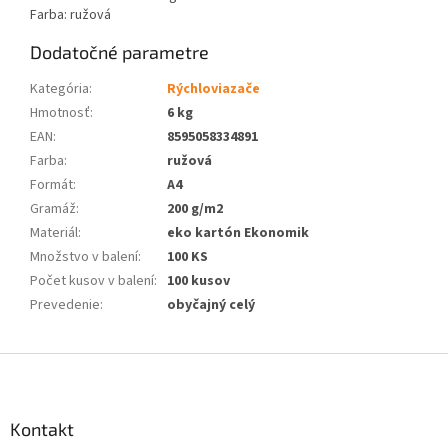
Farba: ružová
Dodatočné parametre
Kategória
:
Rýchloviazače
Hmotnosť
:
6 kg
EAN
:
8595058334891
Farba
:
ružová
Formát
:
A4
Gramáž
:
200 g/m2
Materiál
:
eko kartón Ekonomik
Množstvo v balení
:
100 KS
Počet kusov v balení
:
100 kusov
Prevedenie
:
obyčajný celý
Z
á
p
ä
Kontakt