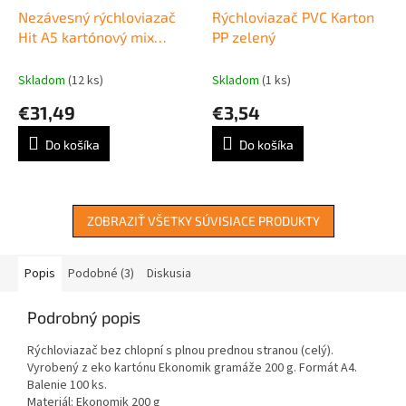
Nezávesný rýchloviazač
Rýchloviazač PVC Karton
Hit A5 kartónový mix
PP zelený
farieb 100 ks
Skladom
(12 ks)
Skladom
(1 ks)
€31,49
€3,54
Do košíka
Do košíka
ZOBRAZIŤ VŠETKY SÚVISIACE PRODUKTY
Popis
Podobné (3)
Diskusia
Podrobný popis
Rýchloviazač bez chlopní s plnou prednou stranou (celý).
Vyrobený z eko kartónu Ekonomik gramáže 200 g. Formát A4.
Balenie 100 ks.
Materiál: Ekonomik 200 g