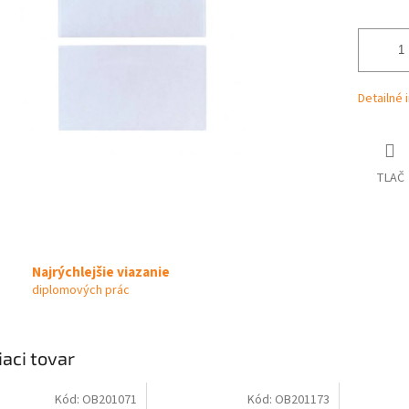
Detailné 
TLAČ
Najrýchlejšie viazanie
diplomových prác
iaci tovar
Kód:
OB201071
Kód:
OB201173