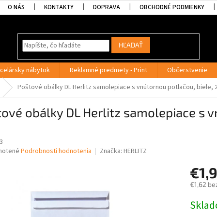
O NÁS
KONTAKTY
DOPRAVA
OBCHODNÉ PODMIENKY
HĽADAŤ
celársky nábytok
Reklamné predmety - Print
Občerstvenie
Poštové obálky DL Herlitz samolepiace s vnútornou potlačou, biele, 
ové obálky DL Herlitz samolepiace s v
3
né
notené
Podrobnosti hodnotenia
Značka:
HERLITZ
nie
€1,
u
€1,62 be
Jednotk
Skla
cena:
iek.