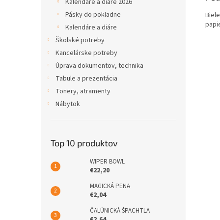
Kalendáre a diáre 2026
Pásky do pokladne
Biel
papie
Kalendáre a diáre
Školské potreby
Kancelárske potreby
Úprava dokumentov, technika
Tabule a prezentácia
Tonery, atramenty
Nábytok
Top 10 produktov
WIPER BOWL
€22,20
MAGICKÁ PENA
€2,04
ČALÚNICKÁ ŠPACHTLA
€2,64