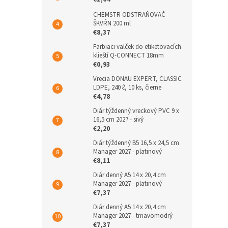
CHEMSTR ODSTRAŇOVAČ
ŠKVŔN 200 ml
€8,37
Farbiaci valček do etiketovacích
klieští Q-CONNECT 18mm
€0,93
Vrecia DONAU EXPERT, CLASSIC
LDPE, 240 ℓ, 10 ks, čierne
€4,78
Diár týždenný vreckový PVC 9 x
16,5 cm 2027 - sivý
€2,20
Diár týždenný B5 16,5 x 24,5 cm
Manager 2027 - platinový
€8,11
Diár denný A5 14 x 20,4 cm
Manager 2027 - platinový
€7,37
Diár denný A5 14 x 20,4 cm
Manager 2027 - tmavomodrý
€7,37