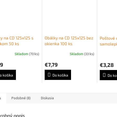
y na CD 125x125 s
Obálky na CD 125x125 bez
Poštové 
nkom 50 ks
okienka 100 ks
samolepi
ks 80g
Skladom
(70 ks)
Skladom
(33 ks)
29
€7,79
€3,28
o košíka
Do košíka
Do ko
s
Podobné (8)
Diskusia
robný popis