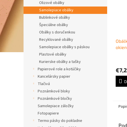
Olizové obálky
Samolepiace obálky
Bublinkové obálky
Špeciálne obálky
Obálky s doručenkou
Recyklované obálky
Obálk
Samolepiace obálky s páskou
okie
Plastové obálky
Kurierske obálky a tašky
Papierové role a kotúčiky
€7,
Kancelársky papier
D
Tlačivá
Poznámkové bloky
Poznámkové bločky
Samolepiace záložky
Popi
Fotopapiere
Termo pásky do pokladne
Pod