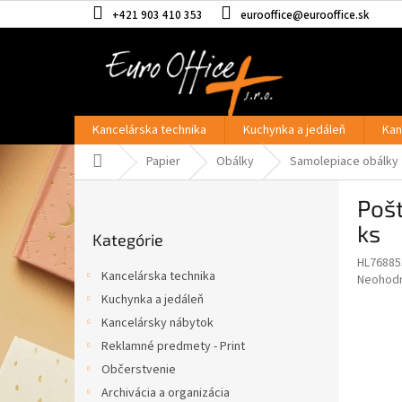
Prejsť
+421 903 410 353
eurooffice@eurooffice.sk
na
obsah
Kancelárska technika
Kuchynka a jedáleň
Kan
Domov
Papier
Obálky
Samolepiace obálky
B
Pošt
o
Preskočiť
č
ks
Kategórie
kategórie
n
HL76885
ý
Kancelárska technika
Priemer
Neohod
p
hodnote
Kuchynka a jedáleň
a
produkt
Kancelársky nábytok
n
je
e
Reklamné predmety - Print
0,0
z
l
Občerstvenie
5
Archivácia a organizácia
hviezdič