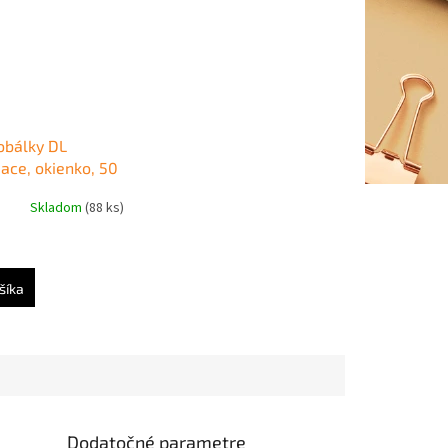
obálky DL
ace, okienko, 50
Skladom
(88 ks)
šíka
Dodatočné parametre