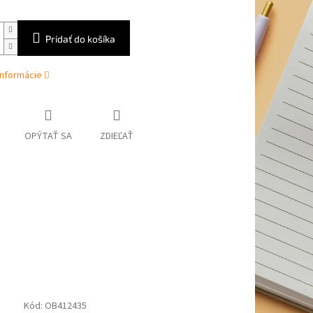
Pridať do košíka
informácie
OPÝTAŤ SA
ZDIEĽAŤ
Kód:
OB412435