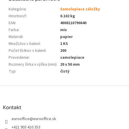
Kategória
:
Samolepiace záložky
Hmotnosť
:
0.102 kg
EAN
:
4008110790640
Farba
:
mix
Materiál
:
papier
Množstvo v balení
:
1 KS
Počet lístkov v balení
:
200
Prevedenie
:
samolepiace
Rozmery šírka x výška (mm)
:
20 x 50 mm
Typ
:
čistý
Z
á
p
ä
Kontakt
t
eurooffice
@
eurooffice.sk
i
e
+421 903 410 353