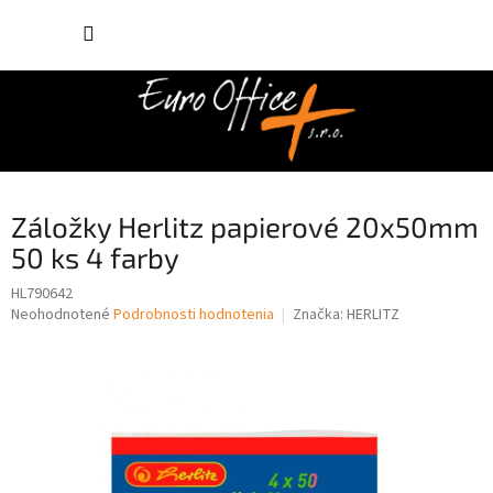
Prejsť
NÁKUP
na
obsah
KOŠÍK
Záložky Herlitz papierové 20x50mm
50 ks 4 farby
HL790642
Priemerné
Neohodnotené
Podrobnosti hodnotenia
Značka:
HERLITZ
hodnotenie
produktu
je
0,0
z
5
hviezdičiek.