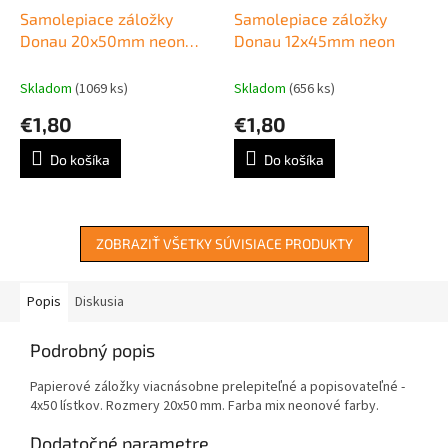
Samolepiace záložky
Samolepiace záložky
Donau 20x50mm neon
Donau 12x45mm neon
4x50 lístkov
Skladom
(1069 ks)
Skladom
(656 ks)
€1,80
€1,80
Do košíka
Do košíka
ZOBRAZIŤ VŠETKY SÚVISIACE PRODUKTY
Popis
Diskusia
Podrobný popis
Papierové záložky viacnásobne prelepiteľné a popisovateľné -
4x50 lístkov. Rozmery 20x50 mm. Farba mix neonové farby.
Dodatočné parametre