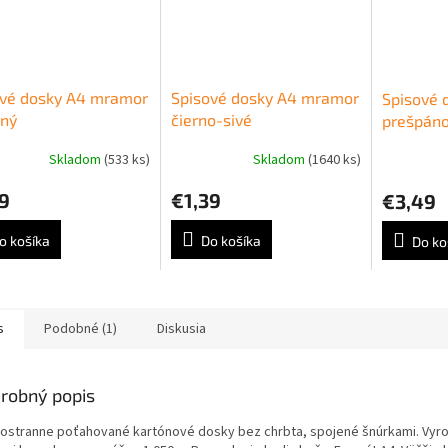
ové dosky A4 mramor
Spisové dosky A4 mramor
Spisové 
ený
čierno-sivé
prešpáno
OFFICE ž
Skladom
(533 ks)
Skladom
(1640 ks)
9
€1,39
€3,49
o košíka
Do košíka
Do ko
s
Podobné (1)
Diskusia
robný popis
ostranne poťahované kartónové dosky bez chrbta, spojené šnúrkami. Vyr