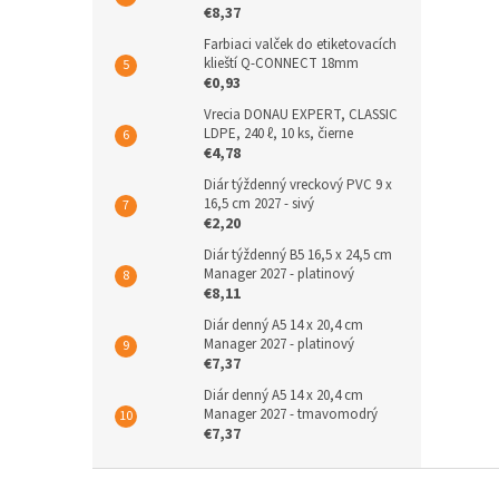
€8,37
Farbiaci valček do etiketovacích
klieští Q-CONNECT 18mm
€0,93
Vrecia DONAU EXPERT, CLASSIC
LDPE, 240 ℓ, 10 ks, čierne
€4,78
Diár týždenný vreckový PVC 9 x
16,5 cm 2027 - sivý
€2,20
Diár týždenný B5 16,5 x 24,5 cm
Manager 2027 - platinový
€8,11
Diár denný A5 14 x 20,4 cm
Manager 2027 - platinový
€7,37
Diár denný A5 14 x 20,4 cm
Manager 2027 - tmavomodrý
€7,37
Z