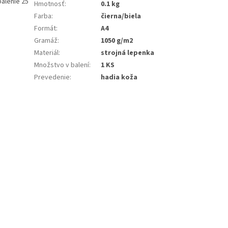
balenie 25
Hmotnosť
:
0.1 kg
Farba
:
čierna/biela
Formát
:
A4
Gramáž
:
1050 g/m2
Materiál
:
strojná lepenka
Množstvo v balení
:
1 KS
Prevedenie
:
hadia koža