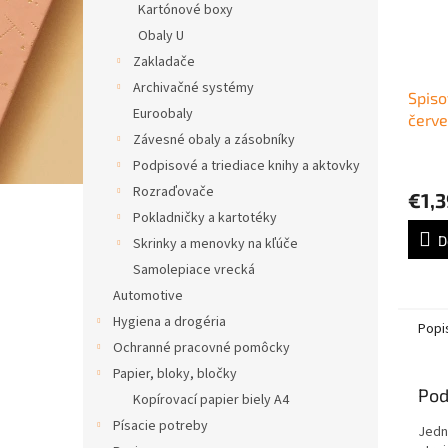
Kartónové boxy
Obaly U
Zakladače
Archivačné systémy
Spis
Euroobaly
červ
Závesné obaly a zásobníky
Podpisové a triediace knihy a aktovky
Rozraďovače
€1,3
Pokladničky a kartotéky
D
Skrinky a menovky na kľúče
Samolepiace vrecká
Automotive
Hygiena a drogéria
Popi
Ochranné pracovné pomôcky
Papier, bloky, bločky
Pod
Kopírovací papier biely A4
Písacie potreby
Jedn