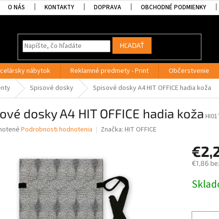
O NÁS
KONTAKTY
DOPRAVA
OBCHODNÉ PODMIENKY
HĽADAŤ
celársky nábytok
Reklamné predmety - Print
Občerstvenie
enty
Spisové dosky
Spisové dosky A4 HIT OFFICE hadia koža
ové dosky A4 HIT OFFICE hadia koža
HI01
né
notené
Podrobnosti hodnotenia
Značka:
HIT OFFICE
nie
€2,
u
€1,86 be
Jednotk
Skla
cena:
iek.