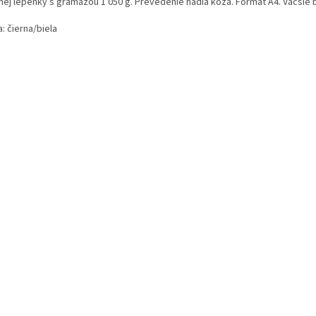
jnej lepenky s gramážou 1 050 g. Prevedenie hadia koža. Formát A4. Väčšie 
: čierna/biela