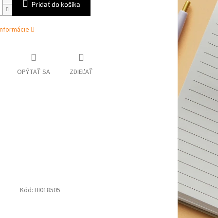
Pridať do košíka
informácie
OPÝTAŤ SA
ZDIEĽAŤ
Kód:
HI018505