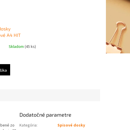
dosky
vé A4 HIT
lté
Skladom
(45 ks)
šíka
Dodatočné parametre
obené zo
Kategória
:
Spisové dosky