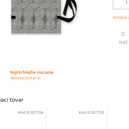
Detailné 
TLAČ
Najrýchlejšie viazanie
diplomových prác
iaci tovar
Kód:
EC017704
Kód:
EC017710