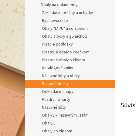
Obaly na dokumenty
Zakladacie prúžky a úchytky
Rýchloviazače
Obaly "L", "U" a so zipsom
Obaly a boxy s gumičkou
Písacie podložky
Plastové obaly s cvočkom
Plastové obaly s klipom
Katalógové knihy
Násuvné lišty a obaly
Spisové dosky
Odkladacie mapy
Puzdrá na karty
Súvis
Násuvné lišty
Obálky k násuvným lištám
Obaly L
Obaly so zipsom