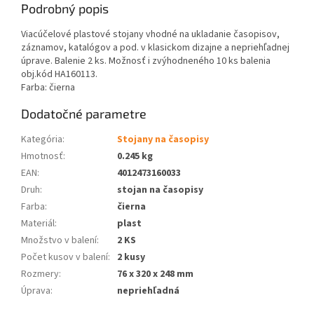
Podrobný popis
Viacúčelové plastové stojany vhodné na ukladanie časopisov,
záznamov, katalógov a pod. v klasickom dizajne a nepriehľadnej
úprave. Balenie 2 ks. Možnosť i zvýhodneného 10 ks balenia
obj.kód HA160113.
Farba: čierna
Dodatočné parametre
Kategória
:
Stojany na časopisy
Hmotnosť
:
0.245 kg
EAN
:
4012473160033
Druh
:
stojan na časopisy
Farba
:
čierna
Materiál
:
plast
Množstvo v balení
:
2 KS
Počet kusov v balení
:
2 kusy
Rozmery
:
76 x 320 x 248 mm
Úprava
:
nepriehľadná