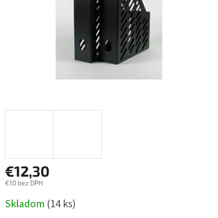
€12,30
€10 bez DPH
Jednotková
Skladom
(14 ks)
cena: