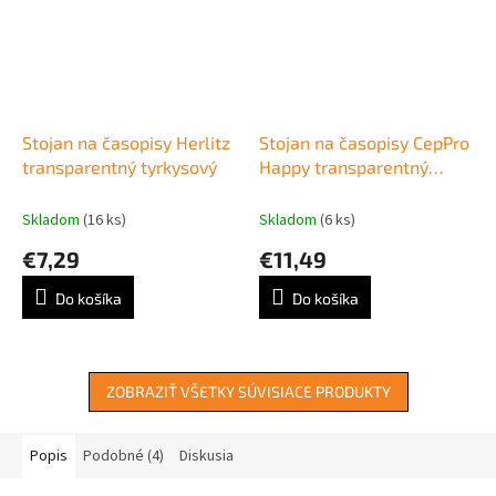
Stojan na časopisy Herlitz
Stojan na časopisy CepPro
transparentný tyrkysový
Happy transparentný
modrý
Skladom
(16 ks)
Skladom
(6 ks)
€7,29
€11,49
Do košíka
Do košíka
ZOBRAZIŤ VŠETKY SÚVISIACE PRODUKTY
Popis
Podobné (4)
Diskusia