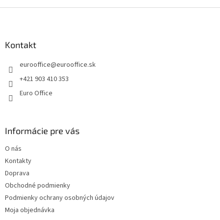
Z
á
p
ä
Kontakt
t
eurooffice
@
eurooffice.sk
i
e
+421 903 410 353
Euro Office
Informácie pre vás
O nás
Kontakty
Doprava
Obchodné podmienky
Podmienky ochrany osobných údajov
Moja objednávka