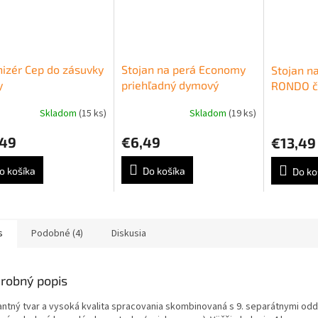
izér Cep do zásuvky
Stojan na perá Economy
Stojan n
y
priehľadný dymový
RONDO č
Skladom
(15 ks)
Skladom
(19 ks)
,49
€6,49
€13,49
o košíka
Do košíka
Do ko
s
Podobné (4)
Diskusia
robný popis
antný tvar a vysoká kvalita spracovania skombinovaná s 9. separátnymi od