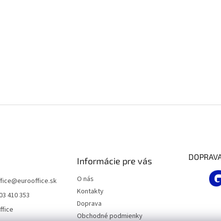
DOPRAV
Informácie pre vás
O nás
fice
@
eurooffice.sk
Kontakty
03 410 353
Doprava
ffice
Obchodné podmienky