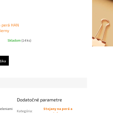
a perá HAN
ierny
Skladom
(14 ks)
šíka
Dodatočné parametre
deleniami
Stojany na perá a
Kategória
: