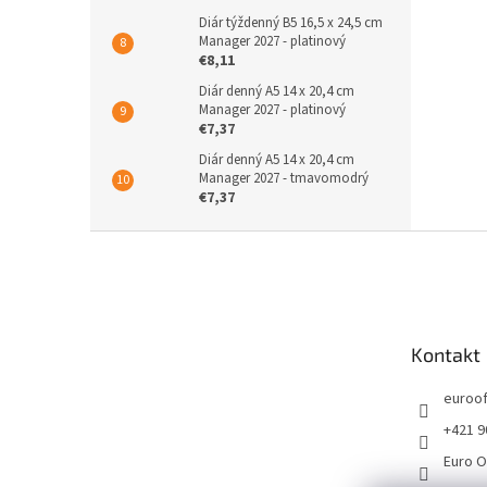
Diár týždenný B5 16,5 x 24,5 cm
Manager 2027 - platinový
€8,11
Diár denný A5 14 x 20,4 cm
Manager 2027 - platinový
€7,37
Diár denný A5 14 x 20,4 cm
Manager 2027 - tmavomodrý
€7,37
Z
á
p
ä
t
Kontakt
i
e
euroof
+421 9
Euro O