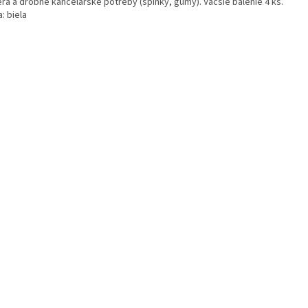
erá a drobné kancelárske potreby (spinky, gumy). Väčšie balenie 4 ks.
: biela