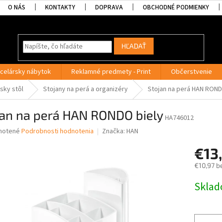
O NÁS
KONTAKTY
DOPRAVA
OBCHODNÉ PODMIENKY
HĽADAŤ
celársky nábytok
Reklamné predmety - Print
Občerstvenie
sky stôl
Stojany na perá a organizéry
Stojan na perá HAN ROND
jan na perá HAN RONDO biely
HA746012
né
notené
Podrobnosti hodnotenia
Značka:
HAN
nie
€13
u
€10,97 b
Jednotk
Skla
cena:
iek.