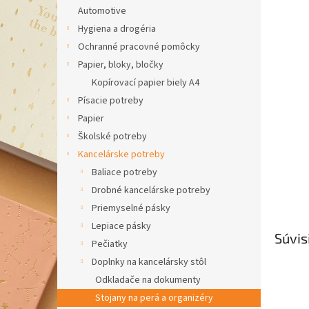
Automotive
Hygiena a drogéria
Ochranné pracovné pomôcky
Papier, bloky, bločky
Kopírovací papier biely A4
Písacie potreby
Papier
Školské potreby
Kancelárske potreby
Baliace potreby
Drobné kancelárske potreby
Priemyselné pásky
Lepiace pásky
Súvis
Pečiatky
Doplnky na kancelársky stôl
Odkladače na dokumenty
Stojany na perá a organizéry