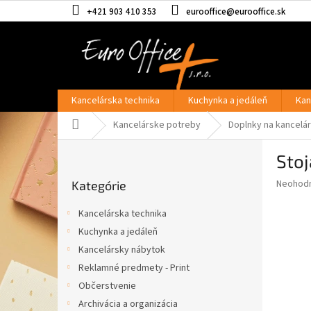
Prejsť
+421 903 410 353
eurooffice@eurooffice.sk
na
obsah
Kancelárska technika
Kuchynka a jedáleň
Kan
Domov
Kancelárske potreby
Doplnky na kancelár
B
Sto
o
Preskočiť
č
Priemer
Neohod
Kategórie
kategórie
n
hodnote
ý
produkt
Kancelárska technika
p
je
Kuchynka a jedáleň
0,0
a
z
Kancelársky nábytok
n
5
e
Reklamné predmety - Print
hviezdič
l
Občerstvenie
Archivácia a organizácia