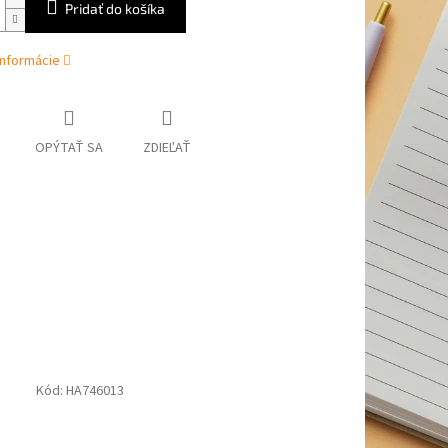
Pridať do košíka
informácie
OPÝTAŤ SA
ZDIEĽAŤ
Kód:
HA746013