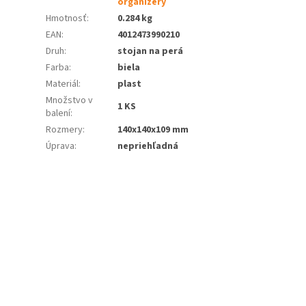
organizéry
Hmotnosť
:
0.284 kg
EAN
:
4012473990210
Druh
:
stojan na perá
Farba
:
biela
Materiál
:
plast
Množstvo v
1 KS
balení
:
Rozmery
:
140x140x109 mm
Úprava
:
nepriehľadná