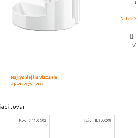
Detailné 
TLAČ
Najrýchlejšie viazanie
diplomových prác
iaci tovar
Kód:
CP491602
Kód:
HE390208