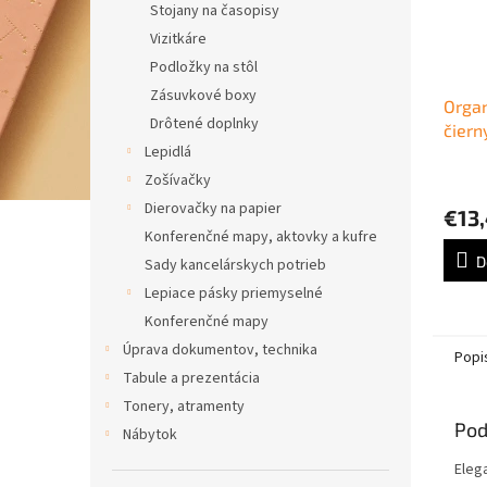
Stojany na časopisy
Vizitkáre
Podložky na stôl
Zásuvkové boxy
Organ
Drôtené doplnky
čiern
Lepidlá
Zošívačky
Dierovačky na papier
€13
Konferenčné mapy, aktovky a kufre
D
Sady kancelárskych potrieb
Lepiace pásky priemyselné
Konferenčné mapy
Úprava dokumentov, technika
Popi
Tabule a prezentácia
Tonery, atramenty
Pod
Nábytok
Eleg