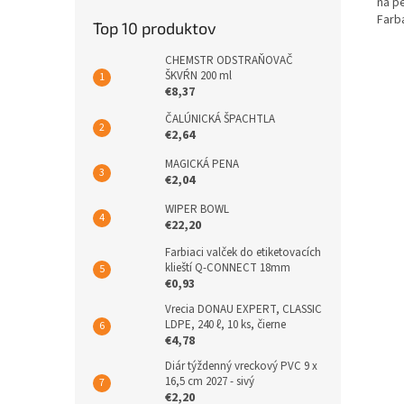
na p
Farba
Top 10 produktov
CHEMSTR ODSTRAŇOVAČ
ŠKVŔN 200 ml
€8,37
ČALÚNICKÁ ŠPACHTLA
€2,64
MAGICKÁ PENA
€2,04
WIPER BOWL
€22,20
Farbiaci valček do etiketovacích
klieští Q-CONNECT 18mm
€0,93
Vrecia DONAU EXPERT, CLASSIC
LDPE, 240 ℓ, 10 ks, čierne
€4,78
Diár týždenný vreckový PVC 9 x
16,5 cm 2027 - sivý
€2,20