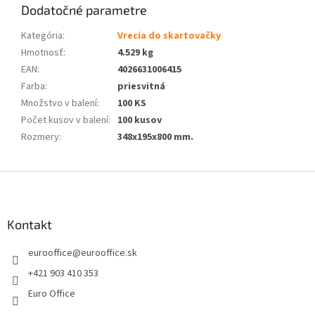
Dodatočné parametre
Kategória
:
Vrecia do skartovačky
Hmotnosť
:
4.529 kg
EAN
:
4026631006415
Farba
:
priesvitná
Množstvo v balení
:
100 KS
Počet kusov v balení
:
100 kusov
Rozmery
:
348x195x800 mm.
Z
á
p
ä
Kontakt
t
eurooffice
@
eurooffice.sk
i
e
+421 903 410 353
Euro Office