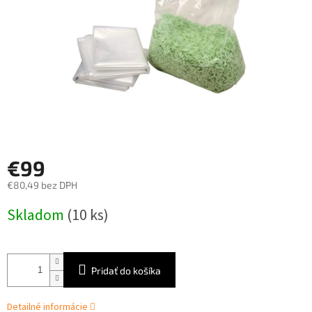
€99
€80,49 bez DPH
Jednotková
Skladom
(10 ks)
cena:
Pridať do košíka
Detailné informácie