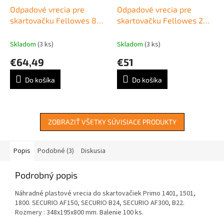
Odpadové vrecia pre
Odpadové vrecia pre
skartovačku Fellowes 80-
skartovačku Fellowes 23-
85l 50ks
28l 100ks
Skladom
(3 ks)
Skladom
(3 ks)
€64,49
€51
Do košíka
Do košíka
ZOBRAZIŤ VŠETKY SÚVISIACE PRODUKTY
Popis
Podobné (3)
Diskusia
Podrobný popis
Náhradné plastové vrecia do skartovačiek Primo 1401, 1501,
1800. SECURIO AF150, SECURIO B24, SECURIO AF300, B22.
Rozmery : 348x195x800 mm. Balenie 100 ks.