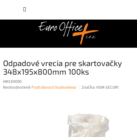
Prejsť
NÁKUP
na
obsah
KOŠÍK
Odpadové vrecia pre skartovačky
348x195x800mm 100ks
HM180090
Priemerné
Neohodnotené
Podrobnosti hodnotenia
Značka:
HSM-SECURI
hodnotenie
produktu
je
0,0
z
5
hviezdičiek.