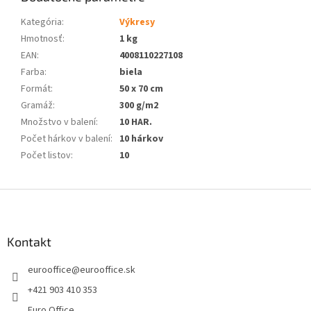
Kategória
:
Výkresy
Hmotnosť
:
1 kg
EAN
:
4008110227108
Farba
:
biela
Formát
:
50 x 70 cm
Gramáž
:
300 g/m2
Množstvo v balení
:
10 HAR.
Počet hárkov v balení
:
10 hárkov
Počet listov
:
10
Z
á
p
ä
Kontakt
t
eurooffice
@
eurooffice.sk
i
e
+421 903 410 353
Euro Office