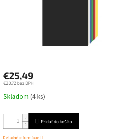
€25,49
€20,72 bez DPH
Jednotková
Skladom
(4 ks)
cena:
Pridať do košíka
Detailné informácie