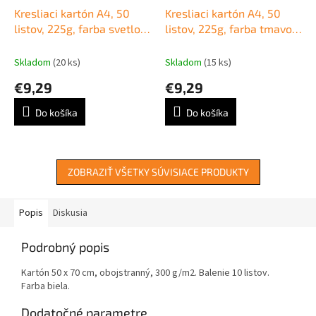
Kresliaci kartón A4, 50
Kresliaci kartón A4, 50
listov, 225g, farba svetlo
listov, 225g, farba tmavo
modrá
zelená
Skladom
(20 ks)
Skladom
(15 ks)
€9,29
€9,29
Do košíka
Do košíka
ZOBRAZIŤ VŠETKY SÚVISIACE PRODUKTY
Popis
Diskusia
Podrobný popis
Kartón 50 x 70 cm, obojstranný, 300 g/m2. Balenie 10 listov.
Farba biela.
Dodatočné parametre