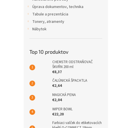
Úprava dokumentov, technika
Tabule a prezentácia
Tonery, atramenty
Nábytok
Top 10 produktov
CHEMSTR ODSTRAŇOVAČ
ŠKVŔN 200 ml
€8,37
ČALÚNICKÁ ŠPACHTLA
€2,64
MAGICKÁ PENA
€2,04
WIPER BOWL
€22,20
Farbiaci valček do etiketovacích
klieští Q-CONNECT 18mm