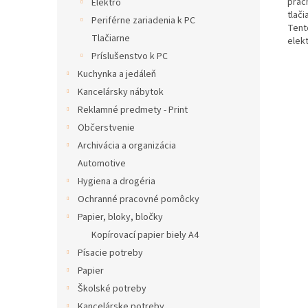
prac
Elektro
tlač
Periférne zariadenia k PC
Tent
Tlačiarne
elek
Príslušenstvo k PC
Kuchynka a jedáleň
Kancelársky nábytok
Reklamné predmety - Print
Občerstvenie
Archivácia a organizácia
Automotive
Hygiena a drogéria
Ochranné pracovné pomôcky
Papier, bloky, bločky
Kopírovací papier biely A4
Písacie potreby
Papier
Školské potreby
Kancelárske potreby