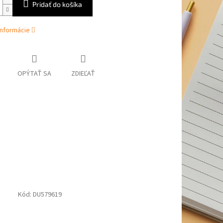
Pridať do košíka
informácie
OPÝTAŤ SA
ZDIEĽAŤ
Kód:
DU579619