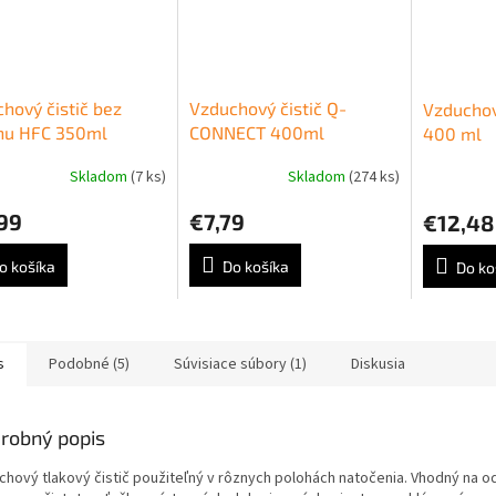
hový čistič bez
Vzduchový čistič Q-
Vzduchov
hu HFC 350ml
CONNECT 400ml
400 ml
Skladom
(7 ks)
Skladom
(274 ks)
99
€7,79
€12,48
o košíka
Do košíka
Do ko
s
Podobné (5)
Súvisiace súbory (1)
Diskusia
robný popis
chový tlakový čistič použiteľný v rôznych polohách natočenia. Vhodný na o