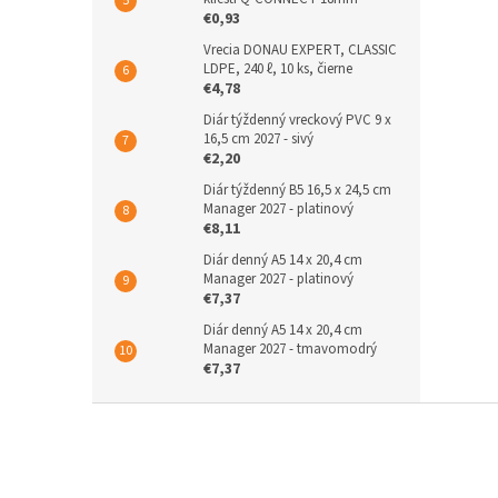
€0,93
Vrecia DONAU EXPERT, CLASSIC
LDPE, 240 ℓ, 10 ks, čierne
€4,78
Diár týždenný vreckový PVC 9 x
16,5 cm 2027 - sivý
€2,20
Diár týždenný B5 16,5 x 24,5 cm
Manager 2027 - platinový
€8,11
Diár denný A5 14 x 20,4 cm
Manager 2027 - platinový
€7,37
Diár denný A5 14 x 20,4 cm
Manager 2027 - tmavomodrý
€7,37
Z
á
p
ä