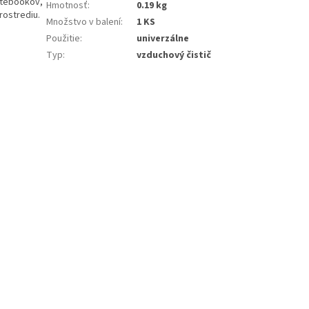
notebookov,
Hmotnosť
:
0.19 kg
rostrediu.
Množstvo v balení
:
1 KS
Použitie
:
univerzálne
Typ
:
vzduchový čistič