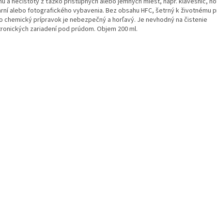
hu a nečistoty z ťažko prístupných alebo jemných miest, napr. klávesníc, 
iarní alebo fotografického vybavenia. Bez obsahu HFC, šetrný k životnému p
o chemický prípravok je nebezpečný a horľavý. Je nevhodný na čistenie
tronických zariadení pod prúdom. Objem 200 ml.