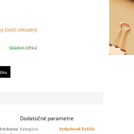
ý čistič základný
Skladom
(29 ks)
šíka
Dodatočné parametre
dstránenie
Kategória
:
Vzduchové čističe