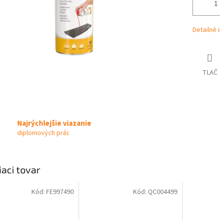
Detailné 
TLAČ
Najrýchlejšie viazanie
diplomových prác
iaci tovar
Kód:
FE997490
Kód:
QC004499