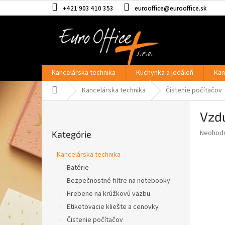
Prejsť
+421 903 410 353
eurooffice@eurooffice.sk
na
obsah
Kancelárska technika
Kuchynka a jedáleň
Kan
Domov
Kancelárska technika
Čistenie počítačov
B
Vzdu
o
Preskočiť
č
Priemer
Neohod
Kategórie
kategórie
n
hodnote
ý
produkt
Kancelárska technika
p
je
Batérie
0,0
a
z
Bezpečnostné filtre na notebooky
n
5
e
Hrebene na krúžkovú väzbu
hviezdič
l
Etiketovacie kliešte a cenovky
Čistenie počítačov