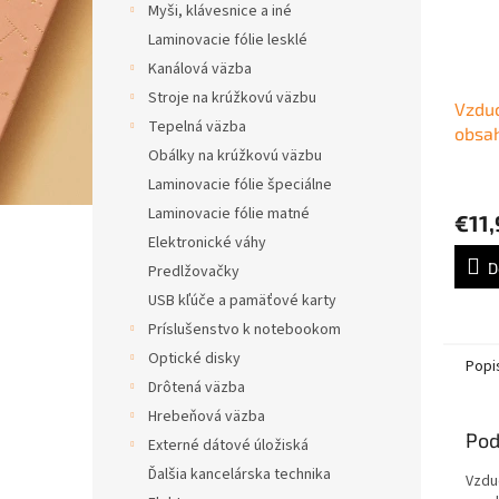
Myši, klávesnice a iné
Laminovacie fólie lesklé
Kanálová väzba
Stroje na krúžkovú väzbu
Vzduc
Tepelná väzba
obsa
Obálky na krúžkovú väzbu
Laminovacie fólie špeciálne
Laminovacie fólie matné
€11,
Elektronické váhy
D
Predlžovačky
USB kľúče a pamäťové karty
Príslušenstvo k notebookom
Optické disky
Popi
Drôtená väzba
Hrebeňová väzba
Pod
Externé dátové úložiská
Ďalšia kancelárska technika
Vzdu