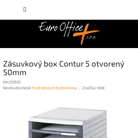
Prejsť
NÁKUP
na
obsah
KOŠÍK
Zásuvkový box Contur 5 otvorený
50mm
HA150501
Priemerné
Neohodnotené
Podrobnosti hodnotenia
Značka:
HAN
hodnotenie
produktu
je
0,0
z
5
hviezdičiek.