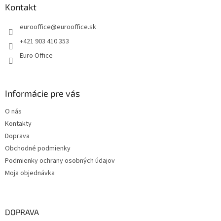
ä
Kontakt
t
eurooffice
@
eurooffice.sk
i
e
+421 903 410 353
Euro Office
Informácie pre vás
O nás
Kontakty
Doprava
Obchodné podmienky
Podmienky ochrany osobných údajov
Moja objednávka
DOPRAVA