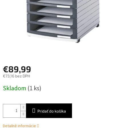
€89,99
€73,16 bez DPH
Jednotková
Skladom
(1 ks)
cena:
Pridať do košíka
Detailné informácie