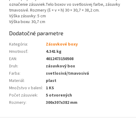
označenie zásuviek.Telo boxov vo svetlosivej farbe, zásuvky
tmavosivé. Rozmery (š × v × h) 30 × 30,7 × 38,2 cm.
Výška zásuvky: 5 cm
Výška boxu: 30,7 cm
Dodatočné parametre
Kategória
:
Zásuvkové boxy
Hmotnosť
:
4.341 kg
EAN
:
4012473150508
Druh
:
zásuvkový box
Farba
:
svetlosivá/tmavosivá
Materiál
:
plast
Množstvo v balení
:
1 KS
Počet zásuviek
:
5 otvorených
Rozmery
:
300x307x382 mm
Z
á
p