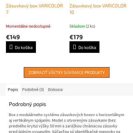
Zásuvkový box VARICOLOR
Zásuvkový box VARICOLOR
7
10
Momentálne nedostupné
Skladom
(2 ks)
€149
€179
Do košíka
Do košíka
ZOBRAZIŤ VŠETKY SÚVISIACE PRODUKTY
Popis
Podobné (3)
Diskusia
Podrobný popis
Box z modulárneho systému zásuvkových boxov s horizontálnym
aj vertikálnym spájaním. Model s otvorenými zásuvkami (bez
predného krytu) výšky 50 mm a zarážkou chrániacou zásuvky
pred úplným vysunutím. Súčasťou sú identifikačné menovky na