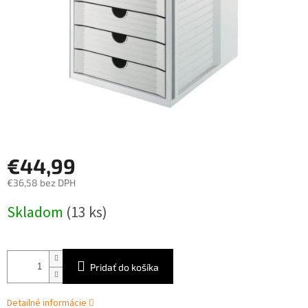
€44,99
€36,58 bez DPH
Jednotková
Skladom
(13 ks)
cena:
Pridať do košíka
Detailné informácie