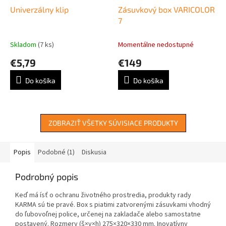
Univerzálny klip
Zásuvkový box VARICOLOR
7
Skladom
(7 ks)
Momentálne nedostupné
€5,79
€149
Do košíka
Do košíka
ZOBRAZIŤ VŠETKY SÚVISIACE PRODUKTY
Popis
Podobné (1)
Diskusia
Podrobný popis
Keď má ísť o ochranu životného prostredia, produkty rady
KARMA sú tie pravé. Box s piatimi zatvorenými zásuvkami vhodný
do ľubovoľnej police, určenej na zakladače alebo samostatne
postavený. Rozmery (š×v×h) 275×320×330 mm. Inovatívny