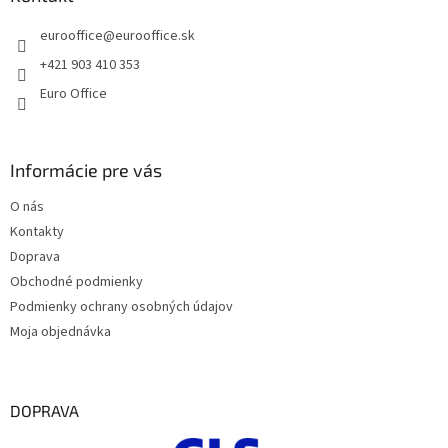
t
eurooffice
@
eurooffice.sk
i
e
+421 903 410 353
Euro Office
Informácie pre vás
O nás
Kontakty
Doprava
Obchodné podmienky
Podmienky ochrany osobných údajov
Moja objednávka
DOPRAVA