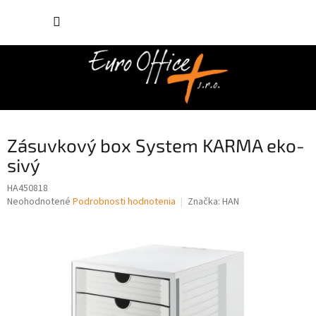
Prejsť
NÁKUP
na
obsah
KOŠÍK
Zásuvkový box System KARMA eko-
sivý
HA450818
Priemerné
Neohodnotené
Podrobnosti hodnotenia
Značka:
HAN
hodnotenie
produktu
je
0,0
z
5
hviezdičiek.