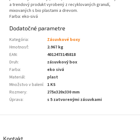
a trendový produkt vyrobený z recyklovaných granulí,
mixovaných s bio plastami a drevom.
Farba: eko-sivá
Dodatočné parametre
Kategória
:
Zásuvkové boxy
Hmotnosť
:
2.967 kg
EAN
:
4012473145818
Druh
:
zásuvkový box
Farba
:
eko sivá
Materiál
:
plast
Množstvo v balení
:
1 KS
Rozmery
:
275x320x330 mm
Úprava
:
s 5 zatvorenými zásuvkami
Z
á
p
ä
Kontakt