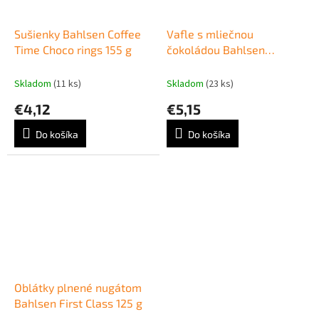
Sušienky Bahlsen Coffee
Vafle s mliečnou
Time Choco rings 155 g
čokoládou Bahlsen
Waffeletten 100 g
Skladom
(11 ks)
Skladom
(23 ks)
€4,12
€5,15
Do košíka
Do košíka
Oblátky plnené nugátom
Bahlsen First Class 125 g