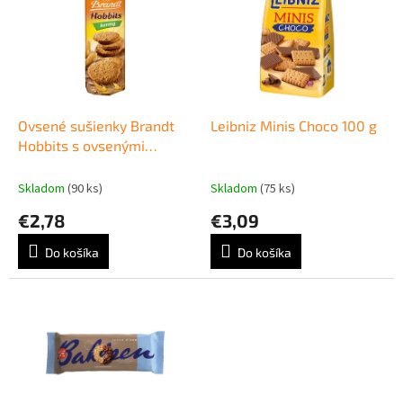
p
e
i
p
s
r
p
o
r
d
o
u
d
k
Ovsené sušienky Brandt
Leibniz Minis Choco 100 g
u
t
Hobbits s ovsenými
k
o
vločkami 250 g
t
v
Skladom
(90 ks)
Skladom
(75 ks)
o
€2,78
€3,09
v
Do košíka
Do košíka