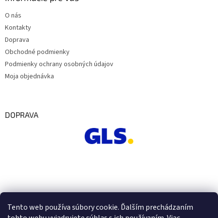
p
O nás
i
s
Kontakty
u
Doprava
Obchodné podmienky
Podmienky ochrany osobných údajov
Moja objednávka
DOPRAVA
Tento web používa súbory cookie. Ďalším prechádzaním