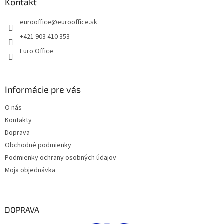
ä
Kontakt
c
t
i
eurooffice
@
eurooffice.sk
i
e
p
e
+421 903 410 353
r
Euro Office
v
k
y
v
Informácie pre vás
ý
p
O nás
i
s
Kontakty
u
Doprava
Obchodné podmienky
Podmienky ochrany osobných údajov
Moja objednávka
DOPRAVA