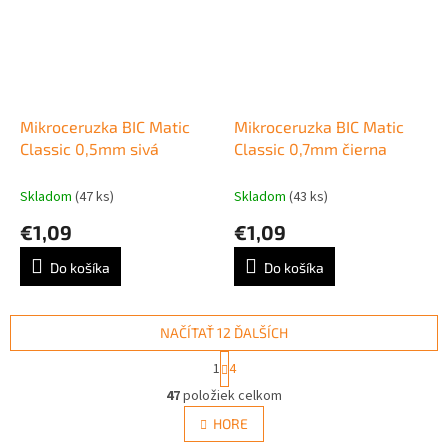
Mikroceruzka BIC Matic
Mikroceruzka BIC Matic
Classic 0,5mm sivá
Classic 0,7mm čierna
Skladom
(47 ks)
Skladom
(43 ks)
€1,09
€1,09
Do košíka
Do košíka
NAČÍTAŤ 12 ĎALŠÍCH
S
1
4
t
O
r
47
položiek celkom
v
á
l
HORE
n
á
k