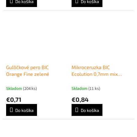
Do košíka
Do košíka
Guľôčkové pero BIC
Mikroceruzka BIC
Orange Fine zelené
Ecolution 0,7mm mix
farieb
Skladom
(204 ks)
Skladom
(11 ks)
€0,71
€0,84
Do košíka
Do košíka