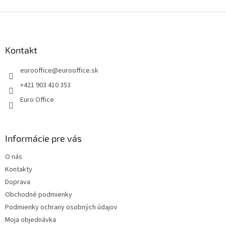
d
o
v
Z
a
a
c
á
n
i
p
i
e
ä
Kontakt
e
p
t
r
eurooffice
@
eurooffice.sk
i
v
e
k
+421 903 410 353
y
Euro Office
v
ý
p
i
Informácie pre vás
s
u
O nás
Kontakty
Doprava
Obchodné podmienky
Podmienky ochrany osobných údajov
Moja objednávka