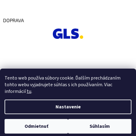
DOPRAVA
Tento web používa súbory cookie. Ďalším prechádzaním
tohto webu vyjadrujete súhlas s ich používaním. Viac
informácií
tu
.
Nastavenie
Vytvoril Shoptet
Odmietnuť
Súhlasím
Copyright 2026
Euro Office
. Všetky práva vyhradené.