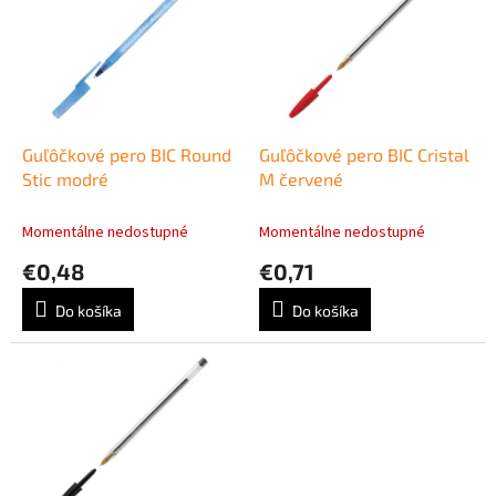
p
e
i
p
s
r
p
o
r
d
o
u
d
k
Guľôčkové pero BIC Round
Guľôčkové pero BIC Cristal
u
t
Stic modré
M červené
k
o
t
v
Momentálne nedostupné
Momentálne nedostupné
o
€0,48
€0,71
v
Do košíka
Do košíka