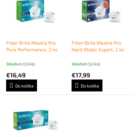
p
e
i
p
s
r
p
o
r
d
o
u
d
k
Filter Brita Maxtra Pro
Filter Brita Maxtra Pro
u
t
Pure Performance, 2 ks
Hard Water Expert, 2 ks
k
o
t
v
Skladom
(13 ks)
Skladom
(12 ks)
o
€16,49
€17,99
v
Do košíka
Do košíka