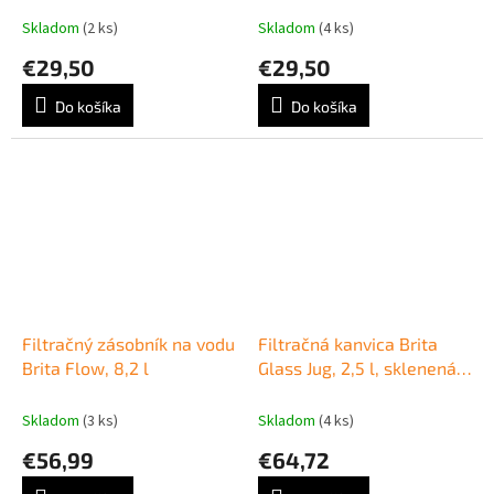
Skladom
(2 ks)
Skladom
(4 ks)
€29,50
€29,50
Do košíka
Do košíka
Filtračný zásobník na vodu
Filtračná kanvica Brita
Brita Flow, 8,2 l
Glass Jug, 2,5 l, sklenená,
svetlo modrá
Skladom
(3 ks)
Skladom
(4 ks)
€56,99
€64,72