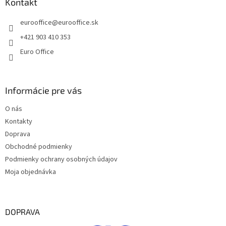
ä
Kontakt
c
t
i
eurooffice
@
eurooffice.sk
i
e
p
e
+421 903 410 353
r
Euro Office
v
k
y
v
Informácie pre vás
ý
p
O nás
i
s
Kontakty
u
Doprava
Obchodné podmienky
Podmienky ochrany osobných údajov
Moja objednávka
DOPRAVA