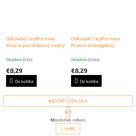
Odkladač CepPro maxi
Odkladač CepPro maxi
Riviera porcelánový modrý
Riviera smaragdový
Skladom
(3 ks)
Skladom
(10 ks)
€8,29
€8,29
Do košíka
Do košíka
NAČÍTAŤ 12 ĎALŠÍCH
S
1
5
t
O
r
59
položiek celkom
v
á
l
HORE
n
á
k