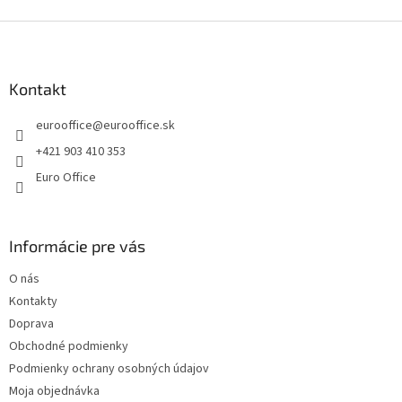
d
o
v
Z
a
a
c
á
n
i
p
i
e
ä
Kontakt
e
p
t
r
eurooffice
@
eurooffice.sk
i
v
e
k
+421 903 410 353
y
Euro Office
v
ý
p
i
Informácie pre vás
s
u
O nás
Kontakty
Doprava
Obchodné podmienky
Podmienky ochrany osobných údajov
Moja objednávka