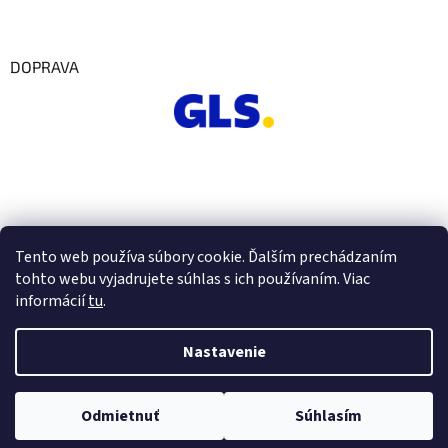
DOPRAVA
Tento web používa súbory cookie. Ďalším prechádzaním
tohto webu vyjadrujete súhlas s ich používaním. Viac
informácií
tu
.
Nastavenie
Vytvoril Shoptet
Odmietnuť
Súhlasím
Copyright 2026
Euro Office
. Všetky práva vyhradené.