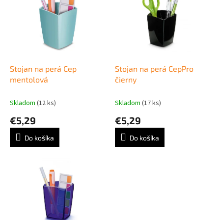
p
e
i
p
s
r
p
o
r
d
o
u
d
k
Stojan na perá Cep
Stojan na perá CepPro
u
t
mentolová
čierny
k
o
t
v
Skladom
(12 ks)
Skladom
(17 ks)
o
€5,29
€5,29
v
Do košíka
Do košíka