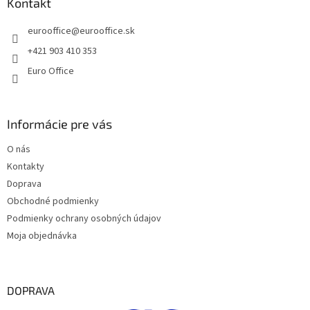
ä
Kontakt
c
t
i
eurooffice
@
eurooffice.sk
i
e
p
e
+421 903 410 353
r
Euro Office
v
k
y
v
Informácie pre vás
ý
p
O nás
i
s
Kontakty
u
Doprava
Obchodné podmienky
Podmienky ochrany osobných údajov
Moja objednávka
DOPRAVA