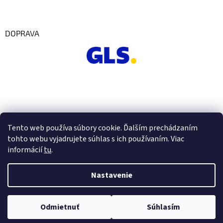
DOPRAVA
Tento web používa súbory cookie. Ďalším prechádzaním
tohto webu vyjadrujete súhlas s ich používaním. Viac
informácií
tu
.
Nastavenie
Vytvoril Shoptet
Odmietnuť
Súhlasím
Copyright 2026
Euro Office
. Všetky práva vyhradené.