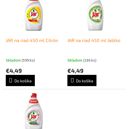
p
e
i
p
s
r
p
o
r
d
o
u
d
k
JAR na riad 450 ml Citrón
JAR na riad 450 ml Jablko
u
t
k
o
t
v
Skladom
(599 ks)
Skladom
(186 ks)
o
€4,49
€4,49
v
Do košíka
Do košíka