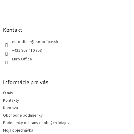
d
o
v
Z
a
a
c
á
n
i
p
i
e
ä
Kontakt
e
p
t
r
eurooffice
@
eurooffice.sk
i
v
e
k
+421 903 410 353
y
Euro Office
v
ý
p
i
Informácie pre vás
s
u
O nás
Kontakty
Doprava
Obchodné podmienky
Podmienky ochrany osobných údajov
Moja objednávka