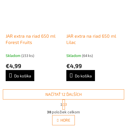
JAR extra na riad 650 ml
JAR extra na riad 650 ml
Forest Fruits
Lilac
Skladom
(153 ks)
Skladom
(64 ks)
€4,99
€4,99
Do košíka
Do košíka
NAČÍTAŤ 12 ĎALŠÍCH
S
1
3
t
O
r
30
položiek celkom
v
á
l
HORE
n
á
k