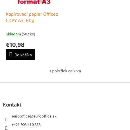
Kopírovací papier Officeo
COPY A3, 80g
Skladom
(502 ks)
€10,98
Do košíka
3
položiek celkom
O
v
l
Z
á
á
d
p
a
ä
Kontakt
c
t
i
eurooffice
@
eurooffice.sk
i
e
p
e
+421 903 410 353
r