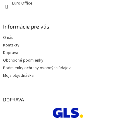
Euro Office
v
k
y
v
Informácie pre vás
ý
p
O nás
i
s
Kontakty
u
Doprava
Obchodné podmienky
Podmienky ochrany osobných údajov
Moja objednávka
DOPRAVA