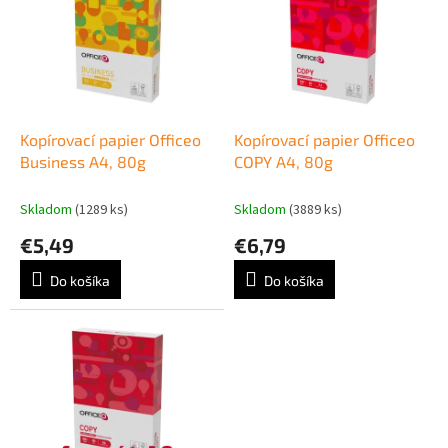
p
e
i
p
s
r
p
o
r
d
o
u
d
k
Kopírovací papier Officeo
Kopírovací papier Officeo
u
t
Business A4, 80g
COPY A4, 80g
k
o
t
v
Skladom
(1289 ks)
Skladom
(3889 ks)
o
€5,49
€6,79
v
Do košíka
Do košíka