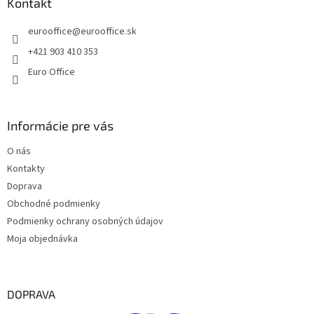
ä
Kontakt
c
t
i
eurooffice
@
eurooffice.sk
i
e
p
e
+421 903 410 353
r
Euro Office
v
k
y
v
Informácie pre vás
ý
p
O nás
i
s
Kontakty
u
Doprava
Obchodné podmienky
Podmienky ochrany osobných údajov
Moja objednávka
DOPRAVA