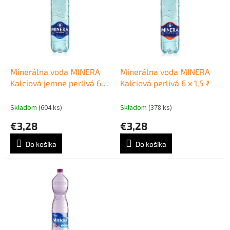
p
e
i
p
s
r
p
o
r
d
o
u
d
k
Minerálna voda MINERA
Minerálna voda MINERA
u
t
Kalciová jemne perlivá 6 x
Kalciová perlivá 6 x 1,5 ℓ
k
o
1,5 ℓ
t
v
Skladom
(604 ks)
Skladom
(378 ks)
o
€3,28
€3,28
v
Do košíka
Do košíka