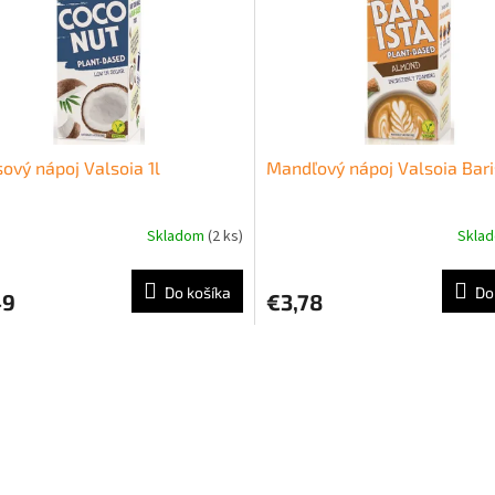
ový nápoj Valsoia 1l
Mandľový nápoj Valsoia Bari
Skladom
(2 ks)
Skla
Do košíka
Do
49
€3,78
O
v
l
á
d
a
c