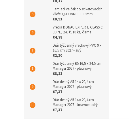
€8,37
Farbiaci valček do etiketovacích
klieští Q-CONNECT 18mm
€0,93
Vrecia DONAU EXPERT, CLASSIC
LDPE, 240 ℓ, 10 ks, čierne
€4,78
Diár týždenný vreckový PVC 9 x
16,5 cm 2027 - sivý
€2,20
Diár týždenný B5 16,5 x 24,5 cm
Manager 2027 - platinový
€8,11
Diár denný A5 14 x 20,4 cm
Manager 2027 - platinový
€7,37
Diár denný A5 14 x 20,4 cm
Manager 2027 - tmavomodrý
€7,37
Z
á