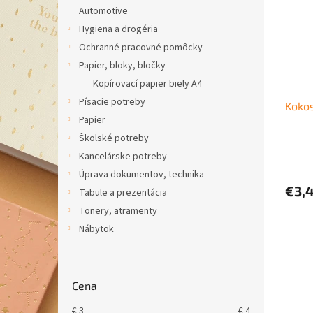
i
p
Automotive
s
r
Hygiena a drogéria
p
o
r
d
Ochranné pracovné pomôcky
o
u
Papier, bloky, bločky
d
k
Kopírovací papier biely A4
u
t
Písacie potreby
Kokos
k
o
Papier
t
v
o
Školské potreby
v
Kancelárske potreby
Úprava dokumentov, technika
€3,
Tabule a prezentácia
Tonery, atramenty
Nábytok
Cena
€
3
€
4