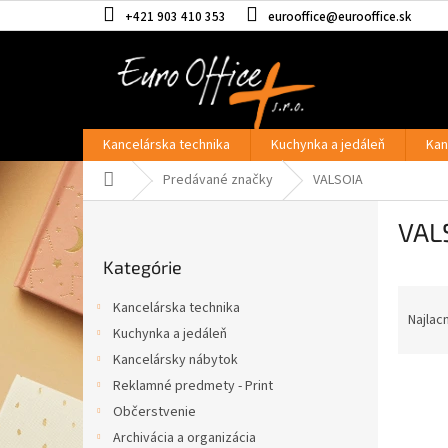
Prejsť
+421 903 410 353
eurooffice@eurooffice.sk
na
obsah
Kancelárska technika
Kuchynka a jedáleň
Kan
Domov
Predávané značky
VALSOIA
B
VAL
o
Preskočiť
č
Kategórie
kategórie
n
R
ý
Kancelárska technika
a
p
Najlac
Kuchynka a jedáleň
d
a
Kancelársky nábytok
e
n
V
n
e
Reklamné predmety - Print
ý
i
l
Občerstvenie
p
e
Archivácia a organizácia