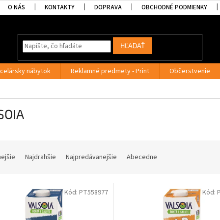
O NÁS
KONTAKTY
DOPRAVA
OBCHODNÉ PODMIENKY
HĽADAŤ
celársky nábytok
Reklamné predmety - Print
Občerstvenie
SOIA
nejšie
Najdrahšie
Najpredávanejšie
Abecedne
Kód:
PT558977
Kód: