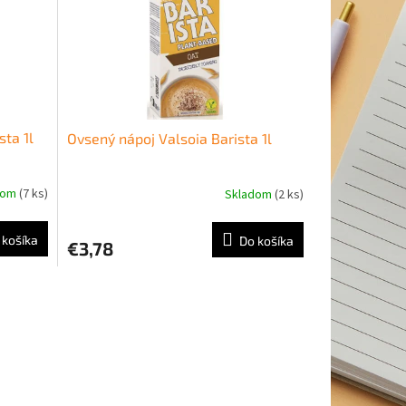
sta 1l
Ovsený nápoj Valsoia Barista 1l
dom
(7 ks)
Skladom
(2 ks)
 košíka
Do košíka
€3,78