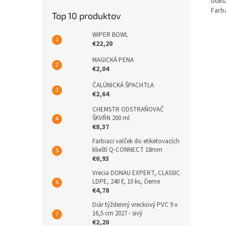
odkl
Farb
Top 10 produktov
WIPER BOWL
€22,20
MAGICKÁ PENA
€2,04
ČALÚNICKÁ ŠPACHTLA
€2,64
CHEMSTR ODSTRAŇOVAČ
ŠKVŔN 200 ml
€8,37
Farbiaci valček do etiketovacích
klieští Q-CONNECT 18mm
€0,93
Vrecia DONAU EXPERT, CLASSIC
LDPE, 240 ℓ, 10 ks, čierne
€4,78
Diár týždenný vreckový PVC 9 x
16,5 cm 2027 - sivý
€2,20