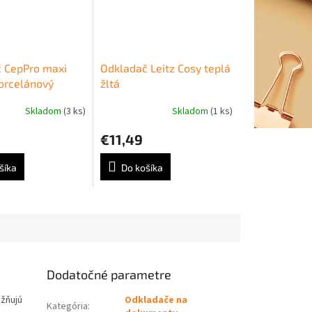
 CepPro maxi
Odkladač Leitz Cosy teplá
porcelánový
žltá
Skladom
(3 ks)
Skladom
(1 ks)
€11,49
šíka
Do košíka
Dodatočné parametre
ožňujú
Odkladače na
Kategória
: