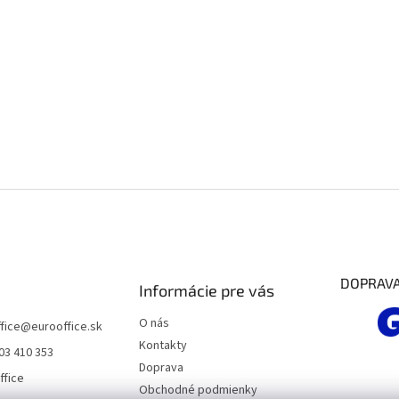
DOPRAV
Informácie pre vás
O nás
fice
@
eurooffice.sk
Kontakty
03 410 353
Doprava
ffice
Obchodné podmienky