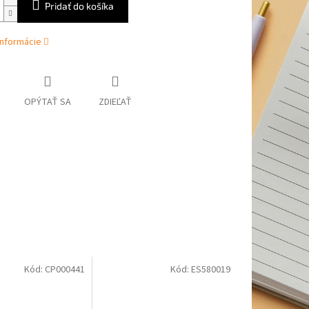
Pridať do košíka
informácie
OPÝTAŤ SA
ZDIEĽAŤ
Kód:
CP000441
Kód:
ES580019