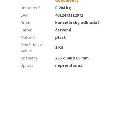
dokumenty
Hmotnosť
:
0.204 kg
EAN
:
4012473112971
Druh
:
kancelársky odkladač
Farba
:
červená
Materiál
:
plast
Množstvo v
1 KS
balení
:
Rozmery
:
255 x 348 x 65 mm
Úprava
:
nepriehľadná