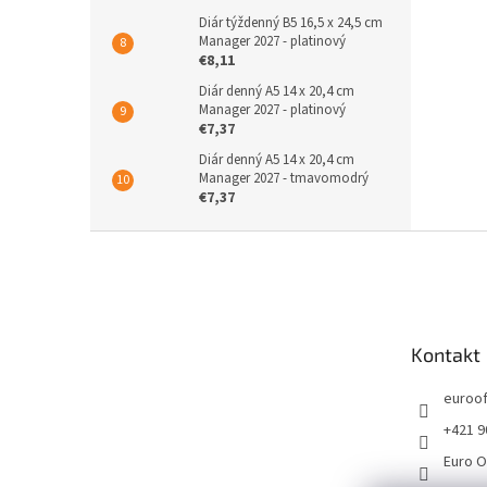
Diár týždenný B5 16,5 x 24,5 cm
Manager 2027 - platinový
€8,11
Diár denný A5 14 x 20,4 cm
Manager 2027 - platinový
€7,37
Diár denný A5 14 x 20,4 cm
Manager 2027 - tmavomodrý
€7,37
Z
á
p
ä
t
Kontakt
i
e
euroof
+421 9
Euro O