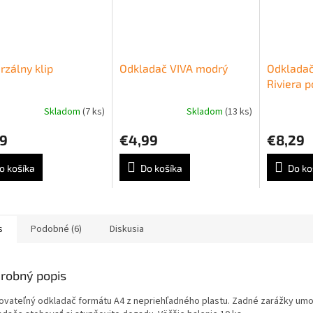
rzálny klip
Odkladač VIVA modrý
Odkladač
Riviera 
modrý
Skladom
(7 ks)
Skladom
(13 ks)
79
€4,99
€8,29
o košíka
Do košíka
Do ko
s
Podobné (6)
Diskusia
robný popis
ovateľný odkladač formátu A4 z nepriehľadného plastu. Zadné zarážky um