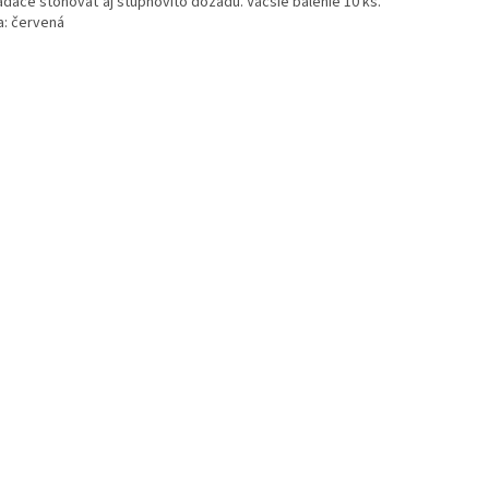
adače stohovať aj stupňovito dozadu. Väčšie balenie 10 ks.
a: červená