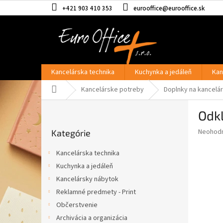
Prejsť
+421 903 410 353
eurooffice@eurooffice.sk
na
obsah
Kancelárska technika
Kuchynka a jedáleň
Kan
Domov
Kancelárske potreby
Doplnky na kancelár
B
Odk
o
Preskočiť
č
Priemer
Neohod
Kategórie
kategórie
n
hodnote
ý
produkt
Kancelárska technika
p
je
Kuchynka a jedáleň
0,0
a
z
Kancelársky nábytok
n
5
e
Reklamné predmety - Print
hviezdič
l
Občerstvenie
Archivácia a organizácia