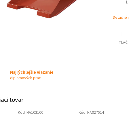
Detailné 
TLAČ
Najrýchlejšie viazanie
diplomových prác
iaci tovar
Kód:
HA102100
Kód:
HA027514