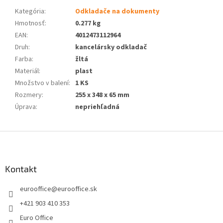
Kategória
:
Odkladače na dokumenty
Hmotnosť
:
0.277 kg
EAN
:
4012473112964
Druh
:
kancelársky odkladač
Farba
:
žltá
Materiál
:
plast
Množstvo v balení
:
1 KS
Rozmery
:
255 x 348 x 65 mm
Úprava
:
nepriehľadná
Z
á
p
ä
Kontakt
t
eurooffice
@
eurooffice.sk
i
e
+421 903 410 353
Euro Office