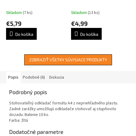
Skladom
(7 ks)
Skladom
(13 ks)
€5,79
€4,99
Do košíka
Do košíka
ZOBRAZIŤ VŠETKY SÚVISIACE PRODUKTY
Popis
Podobné (6)
Diskusia
Podrobný popis
Stohovateľný odkladač formátu A4 z nepriehľadného plastu.
Zadné zarážky umožňujú odkladače stohovať aj stupňovito
dozadu. Balenie 10 ks.
Farba: žltá
Dodatočné parametre