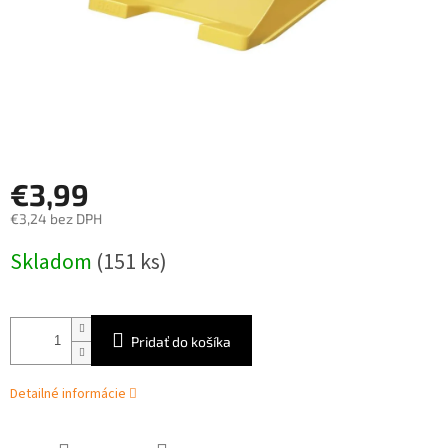
€3,99
€3,24 bez DPH
Jednotková
Skladom
(151 ks)
cena:
Pridať do košíka
Detailné informácie