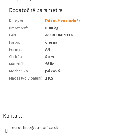
Dodatočné parametre
Kategória
:
Pákové zakladače
Hmotnosť
:
0.44 kg
EAN
:
4008110419114
Farba
:
čierna
Formát
:
A4
Chrbát
:
8 cm
Materiál
:
fólia
Mechanika
:
páková
Množstvo v balení
:
1 KS
Z
á
p
ä
Kontakt
t
eurooffice
@
eurooffice.sk
i