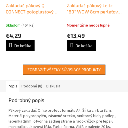
Zakladač pákový Q-
Zakladač pákový Leitz
CONNECT poloplastový
180° WOW 8cm perleťovo
5cm modrý
biely
Skladom
(464 ks)
Momentálne nedostupné
€4,29
€13,49
Do košíka
Do košíka
ZOBRAZIŤ VŠETKY SÚVISIACE PRODUKTY
Popis
Podobné (8)
Diskusia
Podrobný popis
Pákový zakladač Q.file protect formátu A4. Šírka chrbta 8cm.
Materiál polypropylén, zásuvné vrecko, vnútorný biely podlep,
lepenka 2mm, otvor na zadnej strane a radokrúžok pre lepšiu
manipuláciu, kovová lišta. Farba čierna. Väčšie balenie 20 ks.