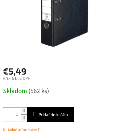
€5,49
€4,46 bez DPH
Jednotková
Skladom
(562 ks)
cena:
Pridať do košíka
Detailné informácie