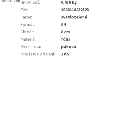
 radokrúžok
Hmotnosť
:
0.436 kg
EAN
:
4008110482323
Farba
:
svetlozelená
Formát
:
A4
Chrbát
:
8 cm
Materiál
:
fólia
Mechanika
:
páková
Množstvo v balení
:
1 KS