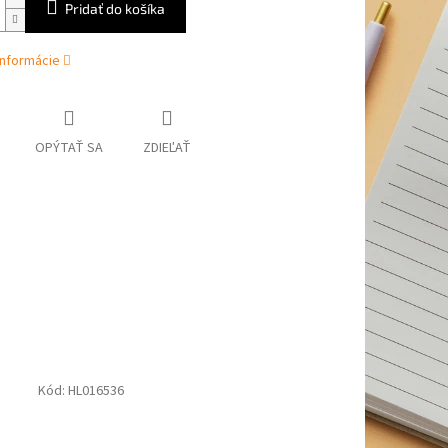
Pridať do košíka
informácie
OPÝTAŤ SA
ZDIEĽAŤ
Kód:
HL016536