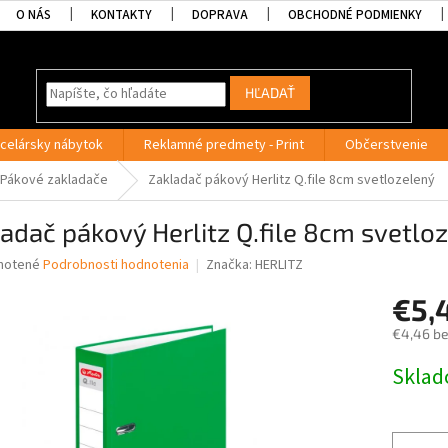
O NÁS
KONTAKTY
DOPRAVA
OBCHODNÉ PODMIENKY
HĽADAŤ
celársky nábytok
Reklamné predmety - Print
Občerstvenie
Pákové zakladače
Zakladač pákový Herlitz Q.file 8cm svetlozelený
adač pákový Herlitz Q.file 8cm svetlo
né
notené
Podrobnosti hodnotenia
Značka:
HERLITZ
nie
€5,
u
€4,46 b
Jednotk
Skla
cena:
iek.