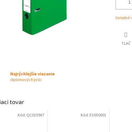
Detailné 
TLAČ
Najrýchlejšie viazanie
diplomových prác
iaci tovar
Kód:
QC015967
Kód:
ES050001