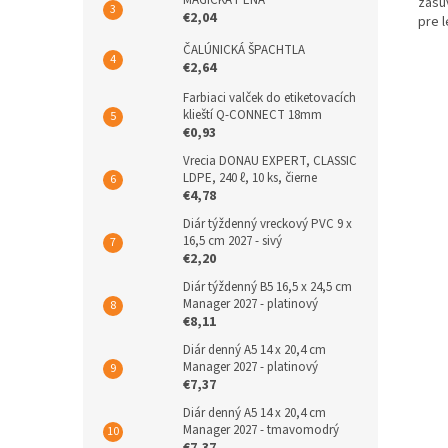
MAGICKÁ PENA
zásu
€2,04
pre l
ČALÚNICKÁ ŠPACHTLA
€2,64
Farbiaci valček do etiketovacích
klieští Q-CONNECT 18mm
€0,93
Vrecia DONAU EXPERT, CLASSIC
LDPE, 240 ℓ, 10 ks, čierne
€4,78
Diár týždenný vreckový PVC 9 x
16,5 cm 2027 - sivý
€2,20
Diár týždenný B5 16,5 x 24,5 cm
Manager 2027 - platinový
€8,11
Diár denný A5 14 x 20,4 cm
Manager 2027 - platinový
€7,37
Diár denný A5 14 x 20,4 cm
Manager 2027 - tmavomodrý