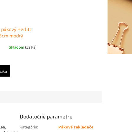
 pákový Herlitz
8cm modrý
Skladom
(12 ks)
šíka
Dodatočné parametre
lén,
Kategória
:
Pákové zakladače