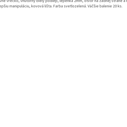
vné vrecko, vnútorný biely podlep, lepenka 2mm, otvor na zadnej strane a
epšiu manipuláciu, kovová lišta. Farba svetlozelená. Väčšie balenie 20 ks.