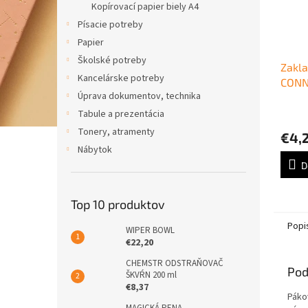
Kopírovací papier biely A4
Písacie potreby
Papier
Školské potreby
Zakla
Kancelárske potreby
CONN
Úprava dokumentov, technika
5cm 
Tabule a prezentácia
Tonery, atramenty
€4,
Nábytok
D
Top 10 produktov
Popi
WIPER BOWL
€22,20
CHEMSTR ODSTRAŇOVAČ
Pod
ŠKVŔN 200 ml
€8,37
Páko