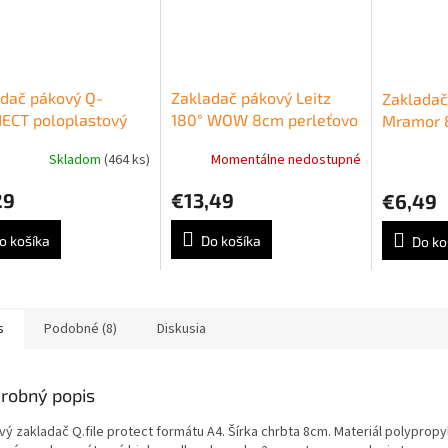
dač pákový Q-
Zakladač pákový Leitz
Zakladač
ECT poloplastový
180° WOW 8cm perleťovo
Mramor 
modrý
biely
Skladom
(464 ks)
Momentálne nedostupné
29
€13,49
€6,49
o košíka
Do košíka
Do ko
s
Podobné (8)
Diskusia
robný popis
vý zakladač Q.file protect formátu A4. Šírka chrbta 8cm. Materiál polypropy