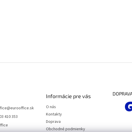
DOPRAV
Informácie pre vás
O nás
fice
@
eurooffice.sk
Kontakty
03 410 353
Doprava
ffice
Obchodné podmienky