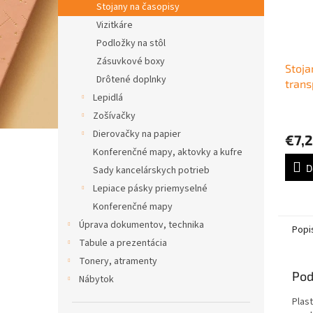
Stojany na časopisy
Vizitkáre
Podložky na stôl
Zásuvkové boxy
Stoja
Drôtené doplnky
trans
Lepidlá
Zošívačky
Dierovačky na papier
€7,
Konferenčné mapy, aktovky a kufre
D
Sady kancelárskych potrieb
Lepiace pásky priemyselné
Konferenčné mapy
Úprava dokumentov, technika
Popi
Tabule a prezentácia
Tonery, atramenty
Pod
Nábytok
Plas