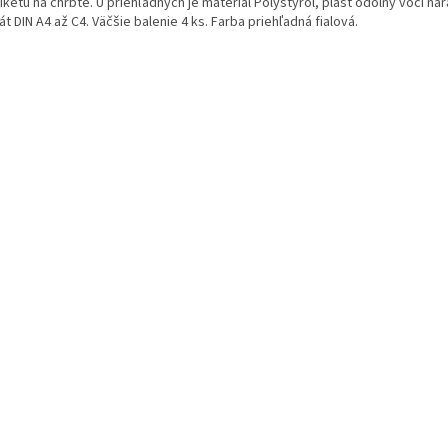
iketu na chrbte. U priehľadných je materiál Polystyrol, plast odolný voči ná
t DIN A4 až C4. Väčšie balenie 4 ks. Farba priehľadná fialová.