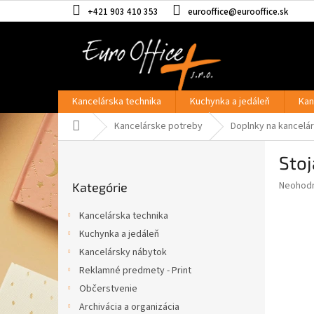
Prejsť
+421 903 410 353
eurooffice@eurooffice.sk
na
obsah
Kancelárska technika
Kuchynka a jedáleň
Kan
Domov
Kancelárske potreby
Doplnky na kancelár
B
Stoj
o
Preskočiť
č
Priemer
Neohod
Kategórie
kategórie
n
hodnote
ý
produkt
Kancelárska technika
p
je
Kuchynka a jedáleň
0,0
a
z
Kancelársky nábytok
n
5
e
Reklamné predmety - Print
hviezdič
l
Občerstvenie
Archivácia a organizácia