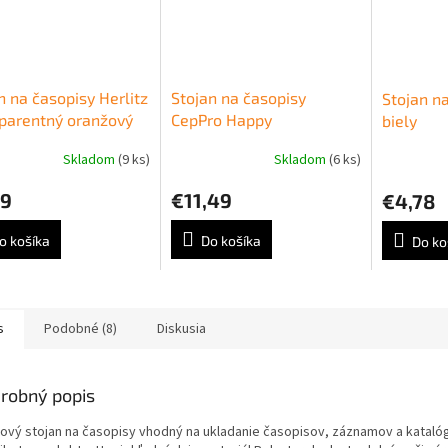
n na časopisy Herlitz
Stojan na časopisy
Stojan n
parentný oranžový
CepPro Happy
biely
transparentný modrý
Skladom
(9 ks)
Skladom
(6 ks)
29
€11,49
€4,78
o košíka
Do košíka
Do ko
s
Podobné (8)
Diskusia
robný popis
tový stojan na časopisy vhodný na ukladanie časopisov, záznamov a kataló