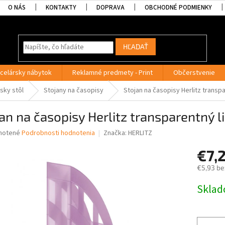
O NÁS
KONTAKTY
DOPRAVA
OBCHODNÉ PODMIENKY
HĽADAŤ
celársky nábytok
Reklamné predmety - Print
Občerstvenie
sky stôl
Stojany na časopisy
Stojan na časopisy Herlitz transpa
an na časopisy Herlitz transparentný li
né
notené
Podrobnosti hodnotenia
Značka:
HERLITZ
nie
€7,
u
€5,93 be
Jednotk
Skla
cena:
iek.