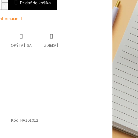
Pridať do košíka
informácie
OPÝTAŤ SA
ZDIEĽAŤ
Kód:
HA161012