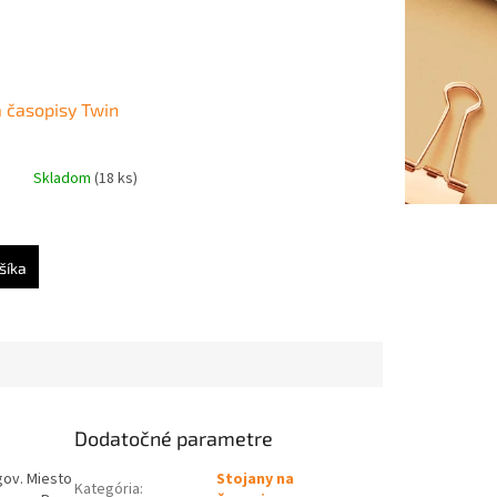
a časopisy Twin
Skladom
(18 ks)
šíka
Dodatočné parametre
gov. Miesto
Stojany na
Kategória
: