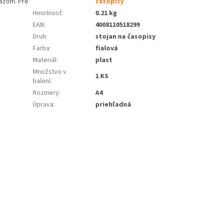
razom. Pre
časopisy
Hmotnosť
:
0.21 kg
EAN
:
4008110518299
Druh
:
stojan na časopisy
Farba
:
fialová
Materiál
:
plast
Množstvo v
1 KS
balení
:
Rozmery
:
A4
Úprava
:
priehľadná