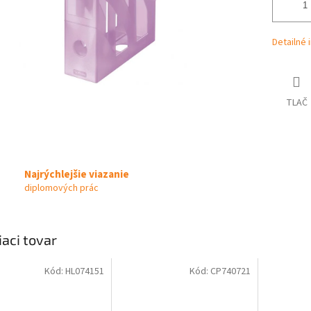
Detailné 
TLAČ
Najrýchlejšie viazanie
diplomových prác
iaci tovar
Kód:
HL074151
Kód:
CP740721