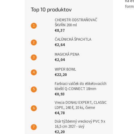
na et
formá
Top 10 produktov
CHEMSTR ODSTRAŇOVAČ
ŠKVŔN 200 ml
€8,37
ČALÚNICKÁ ŠPACHTLA
€2,64
MAGICKÁ PENA
€2,04
WIPER BOWL
€22,20
Farbiaci valček do etiketovacích
klieští Q-CONNECT 18mm
€0,93
Vrecia DONAU EXPERT, CLASSIC
LDPE, 240 ℓ, 10 ks, čierne
€4,78
Diár týždenný vreckový PVC 9 x
16,5 cm 2027 - sivý
€2,20