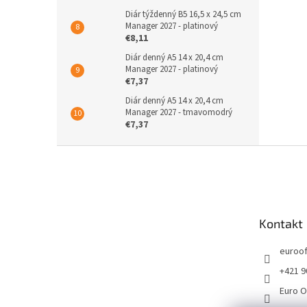
Diár týždenný B5 16,5 x 24,5 cm
Manager 2027 - platinový
€8,11
Diár denný A5 14 x 20,4 cm
Manager 2027 - platinový
€7,37
Diár denný A5 14 x 20,4 cm
Manager 2027 - tmavomodrý
€7,37
Z
á
p
ä
t
Kontakt
i
e
euroof
+421 9
Euro O