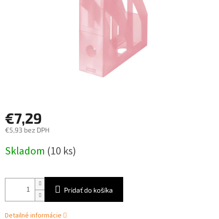
€7,29
€5,93 bez DPH
Jednotková
Skladom
(10 ks)
cena:
Pridať do košíka
Detailné informácie