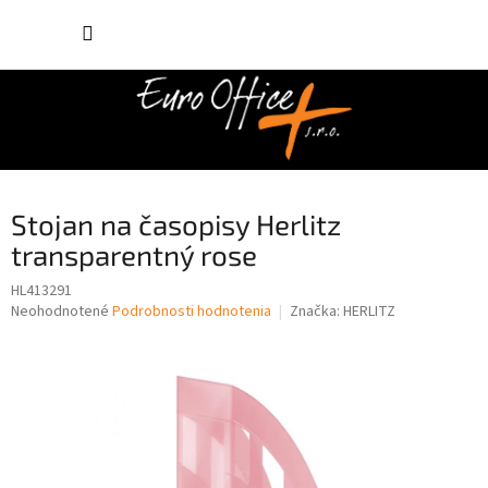
Prejsť
NÁKUP
na
obsah
KOŠÍK
Stojan na časopisy Herlitz
transparentný rose
HL413291
Priemerné
Neohodnotené
Podrobnosti hodnotenia
Značka:
HERLITZ
hodnotenie
produktu
je
0,0
z
5
hviezdičiek.