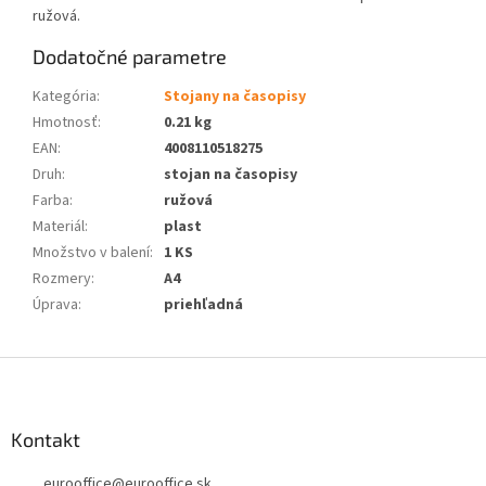
ružová.
Dodatočné parametre
Kategória
:
Stojany na časopisy
Hmotnosť
:
0.21 kg
EAN
:
4008110518275
Druh
:
stojan na časopisy
Farba
:
ružová
Materiál
:
plast
Množstvo v balení
:
1 KS
Rozmery
:
A4
Úprava
:
priehľadná
Z
á
p
ä
Kontakt
t
eurooffice
@
eurooffice.sk