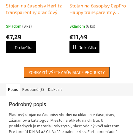
Stojan na časopisy Herlitz
Stojan na časopisy CepPro
transparentný oranžový
Happy transparentný
modrý
Skladom
(9 ks)
Skladom
(6 ks)
€7,29
€11,49
Do košíka
Do košíka
ZOBRAZIŤ VŠETKY SÚVISIACE PRODUKTY
Popis
Podobné (8)
Diskusia
Podrobný popis
Plastový stojan na časopisy vhodný na ukladanie časopisov,
záznamov a katalógov. Miesto na etiketu na chrbte. U
priehľadných je materiál Polystyrol, plast odolný voči nárazom.
Pre formát DIN A4 až C4. Väčšie balenie 4 ks. Farba priehľadná